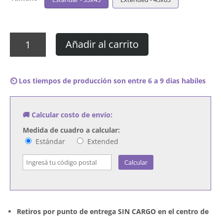
Cuadro
Añadir al carrito
Elvis
Presley
-
⏲️ Los tiempos de producción son entre 6 a 9 dias habiles
G.I.
Blues
cantidad
🚚 Calcular costo de envío:
Medida de cuadro a calcular:
Estándar
Extended
Calcular
Retiros por punto de entrega SIN CARGO en el centro de