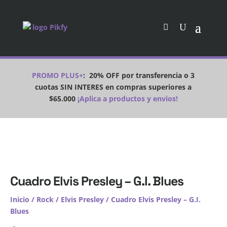
PROMO PLUS+
:
20% OFF por transferencia o 3
cuotas SIN INTERES en compras superiores a
$65.000
¡Aplica a productos y envios!
Cuadro Elvis Presley – G.I. Blues
Inicio
/
Rock
/
Elvis Presley
/ Cuadro Elvis Presley – G.I.
Blues