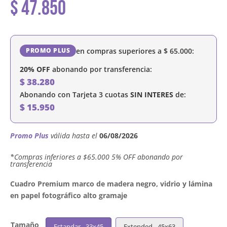
$
47.850
en compras superiores a
$
65.000
:
PROMO PLUS
20% OFF
abonando por transferencia:
$
38.280
Abonando con Tarjeta 3 cuotas
SIN INTERES
de:
$
15.950
Promo Plus
válida hasta el
06/08/2026
´*Compras inferiores a $65.000 5% OFF abonando por
transferencia
Cuadro Premium marco de madera negro, vidrio y lámina
en papel fotográfico alto gramaje
Tamaño
Estandar - 33x45
Extended - 45x63