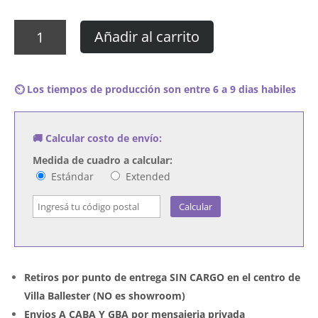
Cuadro
Añadir al carrito
Echo
&
the
⏲️ Los tiempos de producción son entre 6 a 9 dias habiles
Bunnymen
-
Porcupine
🚚 Calcular costo de envío:
cantidad
Medida de cuadro a calcular:
Estándar
Extended
Calcular
Retiros por punto de entrega SIN CARGO en el centro de
Villa Ballester (NO es showroom)
Envios A CABA Y GBA por mensajeria privada