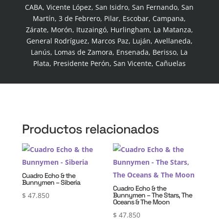
CABA, Vicente López, San Isidro, San Fernando, San
Martín, 3 de Febrero, Pilar, Escobar, Campana,
Zárate, Morón, Ituzaingó, Hurlingham, La Matanza,
General Rodríguez, Marcos Paz, Luján, Avellaneda,
Lanús, Lomas de Zamora, Ensenada, Berisso, La
Plata, Presidente Perón, San Vicente, Cañuelas
Productos relacionados
Cuadro Echo & the
Bunnymen – Siberia
Cuadro Echo & the
$
47.850
Bunnymen – The Stars, The
Oceans & The Moon
$
47.850