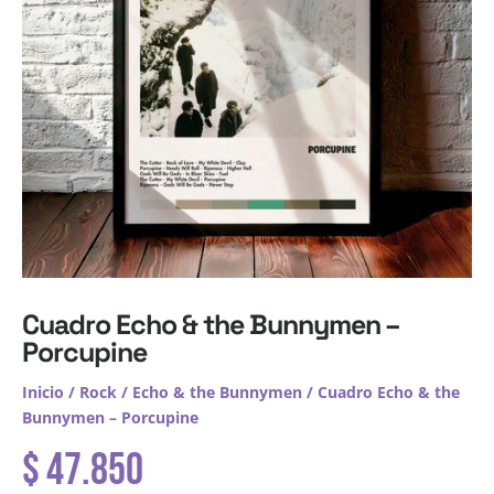
Cuadro Echo & the Bunnymen –
Porcupine
Inicio
/
Rock
/
Echo & the Bunnymen
/ Cuadro Echo & the
Bunnymen – Porcupine
$
47.850