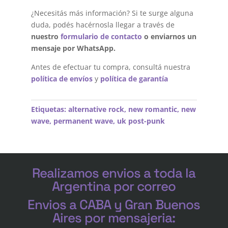
¿Necesitás más información? Si te surge alguna
duda, podés hacérnosla llegar a través de
nuestro
formulario de contacto
o enviarnos un
mensaje por WhatsApp.
Antes de efectuar tu compra, consultá nuestra
política de envíos
y
política de garantía
Etiquetas:
alternative rock
,
new romantic
,
new
wave
,
permanent wave
,
uk post-punk
Realizamos envios a toda la
Argentina por correo
Envios a CABA y Gran Buenos
Aires por mensajeria: