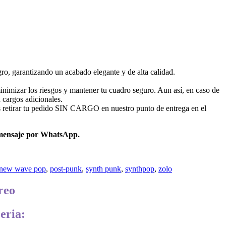
ro, garantizando un acabado elegante y de alta calidad.
nimizar los riesgos y mantener tu cuadro seguro. Aun así, en caso de
 cargos adicionales.
 retirar tu pedido SIN CARGO en nuestro punto de entrega en el
mensaje por WhatsApp.
new wave pop
,
post-punk
,
synth punk
,
synthpop
,
zolo
reo
eria: