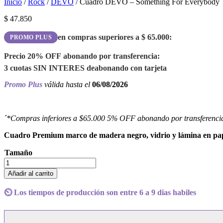
Inicio
/
Rock
/
DEVO
/ Cuadro DEVO – Something For Everybody
$
47.850
en compras superiores a
$
65.000
:
PROMO PLUS
Precio
20% OFF
abonando por transferencia:
3 cuotas
SIN INTERES
de
abonando con tarjeta
Promo Plus
válida hasta el
06/08/2026
´*Compras inferiores a $65.000 5% OFF abonando por transferenci
Cuadro Premium marco de madera negro, vidrio y lámina en pape
Tamaño
Cuadro
DEVO
Añadir al carrito
-
Something
⏲️ Los tiempos de producción son entre 6 a 9 dias habiles
For
Everybody
cantidad