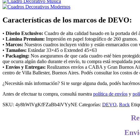
Características de los marcos de DEVO:
•
Diseño Exclusivo:
Cuadro de alta calidad basado en la portada d
•
Lámina Premium:
Impresión en papel fotográfico de 260 gramos.
•
Marcos:
Nuestros cuadros incluyen vidrio y están enmarcados con va
•
Tamaños:
Estándar 33×45 o Extended 45×63
•
Packaging:
Nos aseguramos de que cada cuadro esté bien protegido 
que ocurra algún daño durante el envío, tu compra está respaldada por
•
Envíos y Entregas:
Realizamos envíos a CABA y Gran Buenos Aires 
centro de Villa Ballester, Buenos Aires. Podés consultar los costos de
¿Necesitás más información? Si te surge alguna duda, podés hacérnosl
Antes de efectuar tu compra, consultá nuestra
política de envíos
y
polí
SKU:
4y8hWlVgKfFZaBb4iVYyNE
Categorías:
DEVO
,
Rock
Etiq
Re
Envi