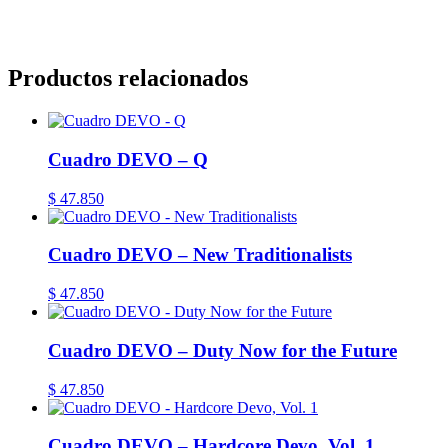
CABA, Vicente López, San Isidro, San Fernando, San Martín, 3 de 
Lanús, Lomas
Productos relacionados
Cuadro DEVO – Q
$
47.850
Cuadro DEVO – New Traditionalists
$
47.850
Cuadro DEVO – Duty Now for the Future
$
47.850
Cuadro DEVO – Hardcore Devo, Vol. 1