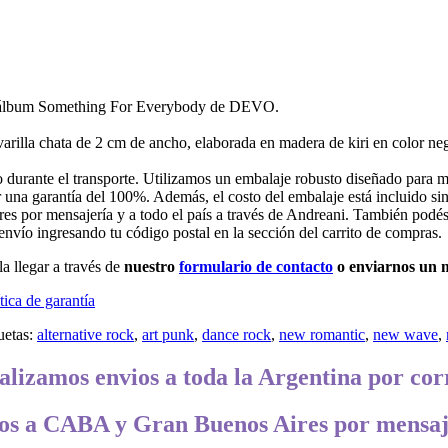
el álbum Something For Everybody de DEVO.
rilla chata de 2 cm de ancho, elaborada en madera de kiri en color neg
durante el transporte. Utilizamos un embalaje robusto diseñado para mi
 una garantía del 100%. Además, el costo del embalaje está incluido sin
por mensajería y a todo el país a través de Andreani. También podés
 envío ingresando tu código postal en la sección del carrito de compras.
a llegar a través de
nuestro
formulario de contacto
o enviarnos un 
tica de garantía
uetas:
alternative rock
,
art punk
,
dance rock
,
new romantic
,
new wave
,
alizamos envios a toda la Argentina por cor
os a CABA y Gran Buenos Aires por mensaj