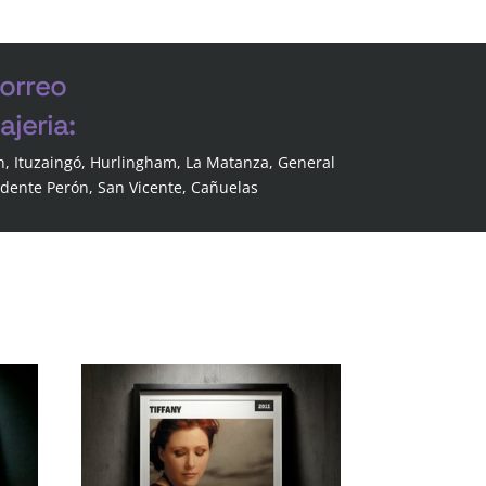
correo
jeria:
n, Ituzaingó, Hurlingham, La Matanza, General
idente Perón, San Vicente, Cañuelas