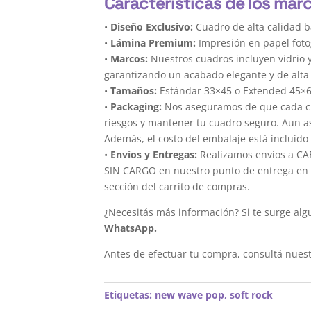
Características de los marc
•
Diseño Exclusivo:
Cuadro de alta calidad b
•
Lámina Premium:
Impresión en papel foto
•
Marcos:
Nuestros cuadros incluyen vidrio 
garantizando un acabado elegante y de alta 
•
Tamaños:
Estándar 33×45 o Extended 45×
•
Packaging:
Nos aseguramos de que cada cua
riesgos y mantener tu cuadro seguro. Aun a
Además, el costo del embalaje está incluido 
•
Envíos y Entregas:
Realizamos envíos a CAB
SIN CARGO en nuestro punto de entrega en el
sección del carrito de compras.
¿Necesitás más información? Si te surge alg
WhatsApp.
Antes de efectuar tu compra, consultá nues
Etiquetas:
new wave pop
,
soft rock