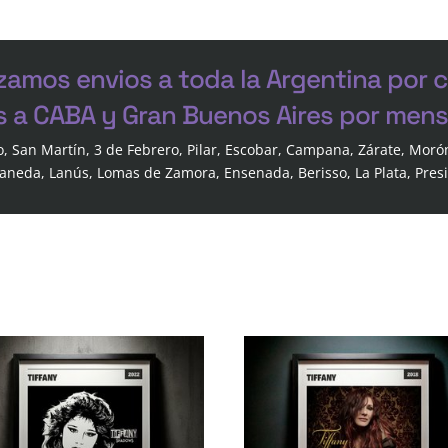
zamos envios a toda la Argentina por 
s a CABA y Gran Buenos Aires por mensa
o, San Martín, 3 de Febrero, Pilar, Escobar, Campana, Zárate, Moró
laneda, Lanús, Lomas de Zamora, Ensenada, Berisso, La Plata, Pres