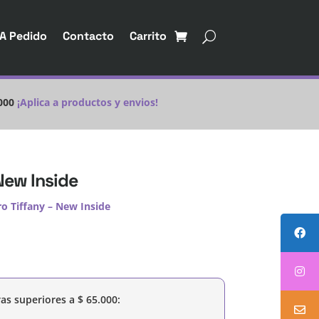
A Pedido
Contacto
Carrito
000
¡Aplica a productos y envios!
New Inside
o Tiffany – New Inside
as superiores a
$
65.000
: