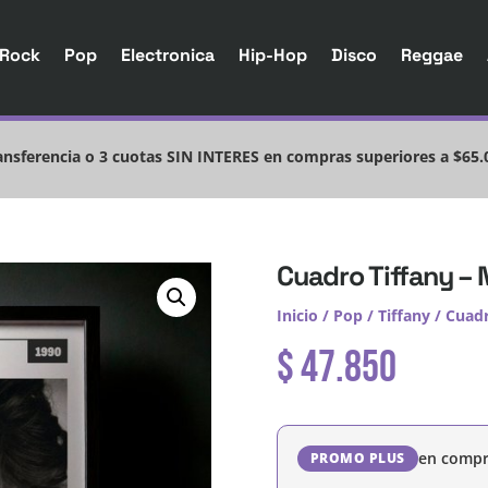
Rock
Pop
Electronica
Hip-Hop
Disco
Reggae
nsferencia o 3 cuotas SIN INTERES en compras superiores a $65.
Cuadro Tiffany – 
Inicio
/
Pop
/
Tiffany
/ Cuadr
$
47.850
en compr
PROMO PLUS