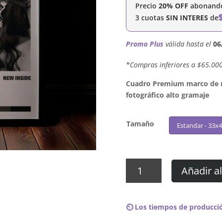
Precio
20% OFF
abonando 
3 cuotas
SIN INTERES
de
Promo Plus
válida hasta el
06
´*Compras inferiores a $65.00
Cuadro Premium marco de ma
fotográfico alto gramaje
Tamaño
Estandar - 33x
Cuadro
Añadir al
Tiffany
-
New
⏲️ Los tiempos de producció
Inside
cantidad