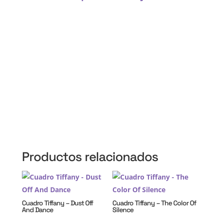
CABA, Vicente López, San Isidro, San Fernando, San
Martín, 3 de Febrero, Pilar, Escobar, Campana,
Zárate, Morón, Ituzaingó, Hurlingham, La Matanza,
General Rodríguez, Marcos Paz, Luján, Avellaneda,
Lanús, Lomas de Zamora, Ensenada, Berisso, La
Plata, Presidente Perón, San Vicente, Cañuelas
Productos relacionados
Cuadro Tiffany – Dust Off
Cuadro Tiffany – The Color Of
And Dance
Silence