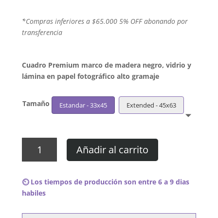
´*Compras inferiores a $65.000 5% OFF abonando por
transferencia
Cuadro Premium marco de madera negro, vidrio y
lámina en papel fotográfico alto gramaje
Tamaño
Estandar - 33x45
Extended - 45x63
Cuadro
Añadir al carrito
Tiffany
-
Just
⏲️ Los tiempos de producción son entre 6 a 9 dias
Me
habiles
cantidad