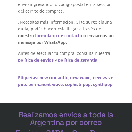
envío ingresando tu código postal en la sección
del carrito de compras.
¿Necesitás más información? Si te surge alguna
duda, podés hacérnosla llegar a través de
nuestro
formulario de contacto
o enviarnos un
mensaje por WhatsApp.
Antes de efectuar tu compra, consultá nuestra
política de envíos
y
política de garantía
Etiquetas:
new romantic
,
new wave
,
new wave
pop
,
permanent wave
,
sophisti-pop
,
synthpop
Realizamos envios a toda la
Argentina por correo