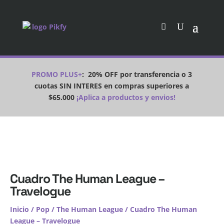
PROMO PLUS+
:
20% OFF por transferencia o 3
cuotas SIN INTERES en compras superiores a
$65.000
¡Aplica a productos y envios!
Cuadro The Human League –
Travelogue
Inicio
/
Pop
/
The Human League
/ Cuadro The Human
League – Travelogue