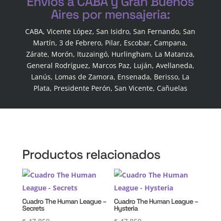
Envios a CABA y Gran Buenos
Aires por mensajeria:
CABA, Vicente López, San Isidro, San Fernando, San
Martín, 3 de Febrero, Pilar, Escobar, Campana,
Zárate, Morón, Ituzaingó, Hurlingham, La Matanza,
General Rodríguez, Marcos Paz, Luján, Avellaneda,
Lanús, Lomas de Zamora, Ensenada, Berisso, La
Plata, Presidente Perón, San Vicente, Cañuelas
Productos relacionados
Cuadro The Human League –
Cuadro The Human League –
Secrets
Hysteria