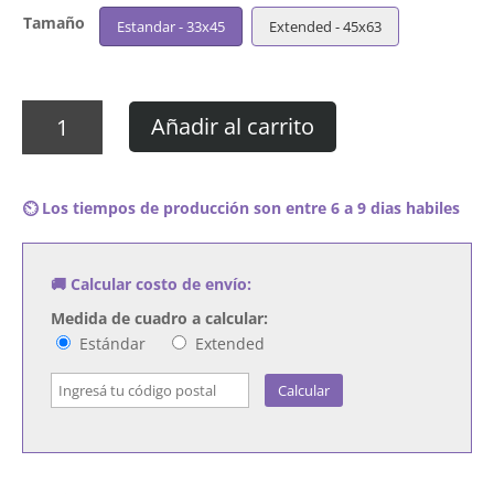
Tamaño
Estandar - 33x45
Extended - 45x63
Cuadro
Añadir al carrito
The
Human
League
⏲️ Los tiempos de producción son entre 6 a 9 dias habiles
-
Travelogue
cantidad
🚚 Calcular costo de envío:
Medida de cuadro a calcular:
Estándar
Extended
Calcular