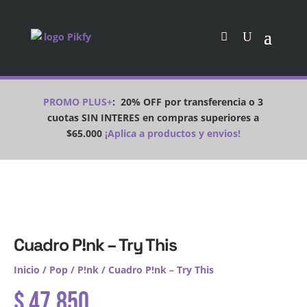
PROMO PLUS+
:
20% OFF por transferencia o 3
cuotas SIN INTERES en compras superiores a
$65.000
¡Aplica a productos y envios!
Cuadro P!nk – Try This
Inicio
/
Pop
/
P!nk
/ Cuadro P!nk – Try This
$
47.850