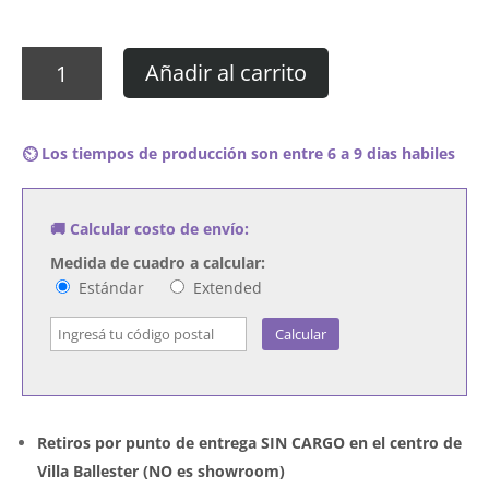
Cuadro
Añadir al carrito
P!nk
-
Try
⏲️ Los tiempos de producción son entre 6 a 9 dias habiles
This
cantidad
🚚 Calcular costo de envío:
Medida de cuadro a calcular:
Estándar
Extended
Calcular
Retiros por punto de entrega SIN CARGO en el centro de
Villa Ballester (NO es showroom)