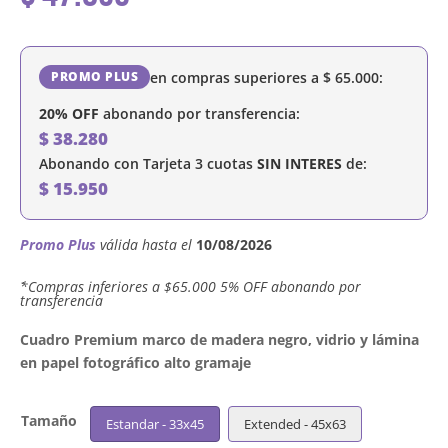
en compras superiores a
$
65.000
:
PROMO PLUS
20% OFF
abonando por transferencia:
$
38.280
Abonando con Tarjeta 3 cuotas
SIN INTERES
de:
$
15.950
Promo Plus
válida hasta el
10/08/2026
´*Compras inferiores a $65.000 5% OFF abonando por
transferencia
Cuadro Premium marco de madera negro, vidrio y lámina
en papel fotográfico alto gramaje
Tamaño
Estandar - 33x45
Extended - 45x63