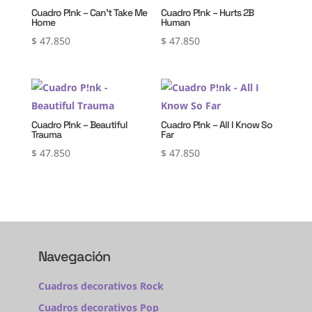
Cuadro P!nk – Can’t Take Me
Cuadro P!nk – Hurts 2B
Home
Human
$
47.850
$
47.850
Cuadro P!nk – Beautiful
Cuadro P!nk – All I Know So
Trauma
Far
$
47.850
$
47.850
Navegación
Cuadros decorativos Rock
Cuadros decorativos Pop