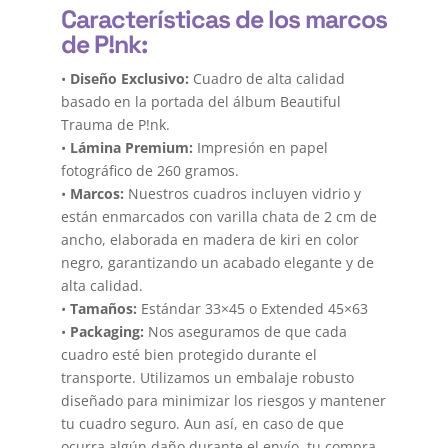
Características de los marcos
de P!nk:
•
Diseño Exclusivo:
Cuadro de alta calidad
basado en la portada del álbum Beautiful
Trauma de P!nk.
•
Lámina Premium:
Impresión en papel
fotográfico de 260 gramos.
•
Marcos:
Nuestros cuadros incluyen vidrio y
están enmarcados con varilla chata de 2 cm de
ancho, elaborada en madera de kiri en color
negro, garantizando un acabado elegante y de
alta calidad.
•
Tamaños:
Estándar 33×45 o Extended 45×63
•
Packaging:
Nos aseguramos de que cada
cuadro esté bien protegido durante el
transporte. Utilizamos un embalaje robusto
diseñado para minimizar los riesgos y mantener
tu cuadro seguro. Aun así, en caso de que
ocurra algún daño durante el envío, tu compra