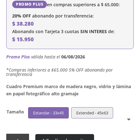
en compras superiores a
$
65.000
:
PROMO PLUS
20% OFF
abonando por transferencia:
$
38.280
Abonando con Tarjeta 3 cuotas
SIN INTERES
de:
$
15.950
Promo Plus
válida hasta el
06/08/2026
´*Compras inferiores a $65.000 5% OFF abonando por
transferencia
Cuadro Premium marco de madera negro, vidrio y lámina
en papel fotográfico alto gramaje
Tamaño
Estandar - 33x45
Extended - 45x63
Cuadro