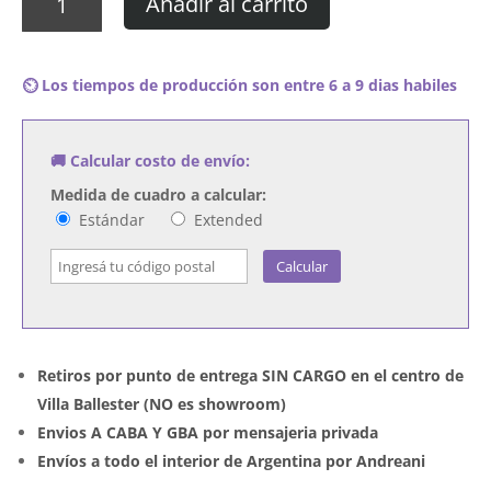
Añadir al carrito
P!nk
-
Beautiful
⏲️ Los tiempos de producción son entre 6 a 9 dias habiles
Trauma
cantidad
🚚 Calcular costo de envío:
Medida de cuadro a calcular:
Estándar
Extended
Calcular
Retiros por punto de entrega SIN CARGO en el centro de
Villa Ballester (NO es showroom)
Envios A CABA Y GBA por mensajeria privada
Envíos a todo el interior de Argentina por Andreani