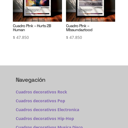
Cuadro P!nk – Hurts 2B
Cuadro P!nk –
Human
M!ssundaztood
$
47.850
$
47.850
Navegación
Cuadros decorativos Rock
Cuadros decorativos Pop
Cuadros decorativos Electronica
Cuadros decorativos Hip-Hop
Cuadros decorativos Musica Disco