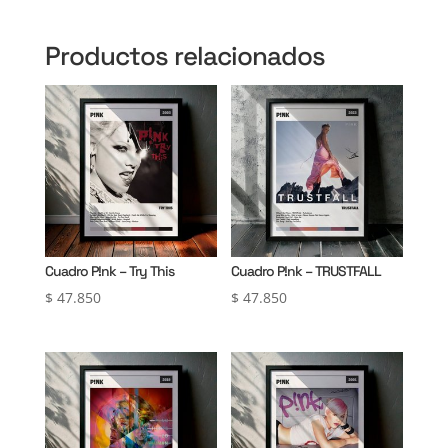
Productos relacionados
Cuadro P!nk – Try This
Cuadro P!nk – TRUSTFALL
$
47.850
$
47.850