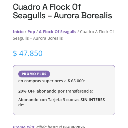
Cuadro A Flock Of
Seagulls – Aurora Borealis
Inicio
/
Pop
/
A Flock Of Seagulls
/ Cuadro A Flock Of
Seagulls – Aurora Borealis
$
47.850
PROMO PLUS
en compras superiores a
$
65.000
:
20% OFF
abonando por transferencia:
Abonando con Tarjeta 3 cuotas
SIN INTERES
de:
Promo Plus
válida hasta el
06/08/2026