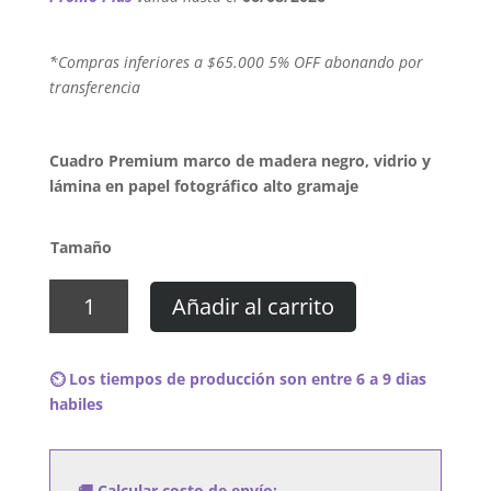
´*Compras inferiores a $65.000 5% OFF abonando por
transferencia
Cuadro Premium marco de madera negro, vidrio y
lámina en papel fotográfico alto gramaje
Tamaño
Cuadro
Añadir al carrito
A
Flock
Of
⏲️ Los tiempos de producción son entre 6 a 9 dias
Seagulls
habiles
-
Aurora
Borealis
🚚 Calcular costo de envío: