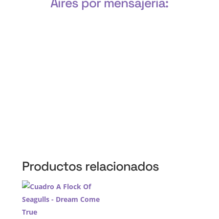
Aires por mensajeria:
CABA, Vicente López, San Isidro, San Fernando, San
Martín, 3 de Febrero, Pilar, Escobar, Campana,
Zárate, Morón, Ituzaingó, Hurlingham, La Matanza,
General Rodríguez, Marcos Paz, Luján, Avellaneda,
Lanús, Lomas de Zamora, Ensenada, Berisso, La
Plata, Presidente Perón, San Vicente, Cañuelas
Productos relacionados