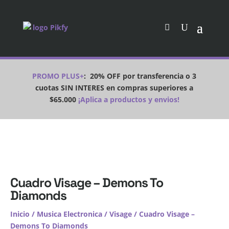
PROMO PLUS+
:
20% OFF por transferencia o 3
cuotas SIN INTERES en compras superiores a
$65.000
¡Aplica a productos y envios!
Cuadro Visage – Demons To
Diamonds
Inicio
/
Musica Electronica
/
Visage
/ Cuadro Visage –
Demons To Diamonds