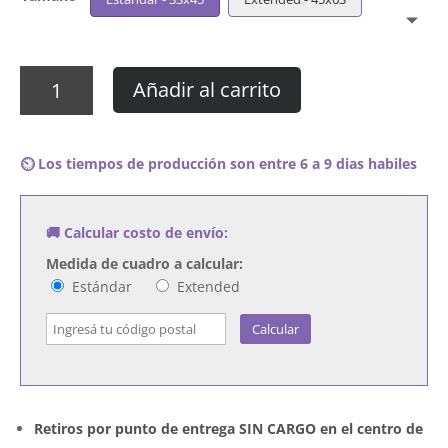
Cuadro
Añadir al carrito
Visage
-
Visage
⏲️ Los tiempos de producción son entre 6 a 9 dias habiles
cantidad
🚚 Calcular costo de envío:
Medida de cuadro a calcular:
Estándar
Extended
Calcular
Retiros por punto de entrega SIN CARGO en el centro de