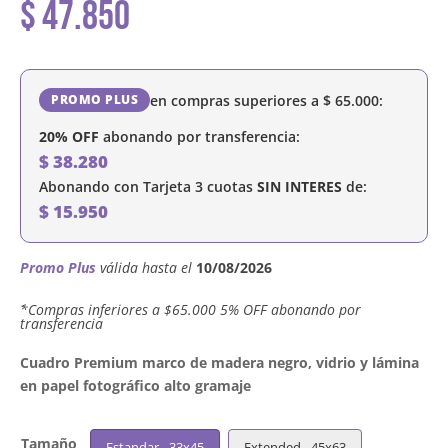
$
47.850
en compras superiores a
$
65.000
:
PROMO PLUS
20% OFF
abonando por transferencia:
$
38.280
Abonando con Tarjeta 3 cuotas
SIN INTERES
de:
$
15.950
Promo Plus
válida hasta el
10/08/2026
´*Compras inferiores a $65.000 5% OFF abonando por
transferencia
Cuadro Premium marco de madera negro, vidrio y lámina
en papel fotográfico alto gramaje
Tamaño
Estandar - 33x45
Extended - 45x63