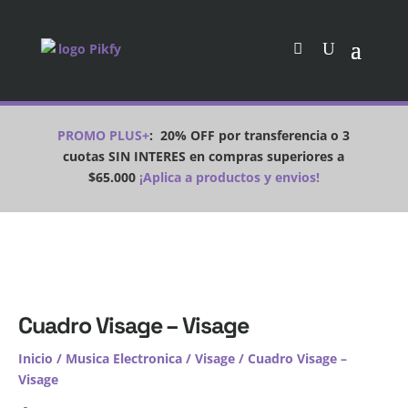
PROMO PLUS+
:
20% OFF por transferencia o 3
cuotas SIN INTERES en compras superiores a
$65.000
¡Aplica a productos y envios!
Cuadro Visage – Visage
Inicio
/
Musica Electronica
/
Visage
/ Cuadro Visage –
Visage