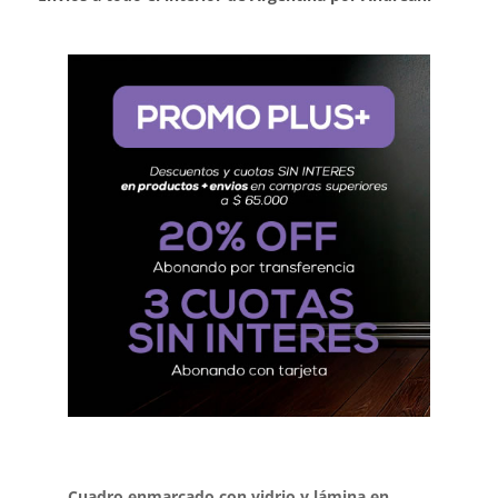
Cuadro enmarcado con vidrio y lámina en