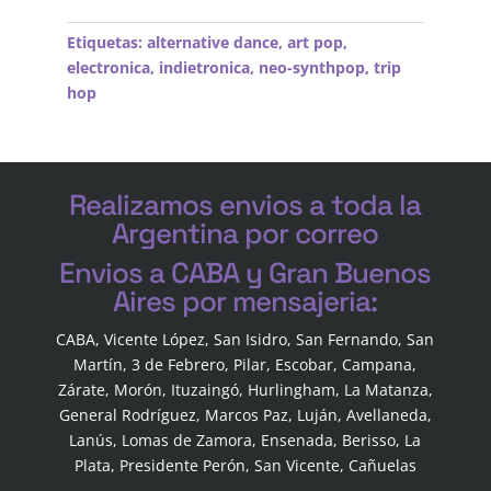
Etiquetas:
alternative dance
,
art pop
,
electronica
,
indietronica
,
neo-synthpop
,
trip
hop
Realizamos envios a toda la
Argentina por correo
Envios a CABA y Gran Buenos
Aires por mensajeria:
CABA, Vicente López, San Isidro, San Fernando, San
Martín, 3 de Febrero, Pilar, Escobar, Campana,
Zárate, Morón, Ituzaingó, Hurlingham, La Matanza,
General Rodríguez, Marcos Paz, Luján, Avellaneda,
Lanús, Lomas de Zamora, Ensenada, Berisso, La
Plata, Presidente Perón, San Vicente, Cañuelas