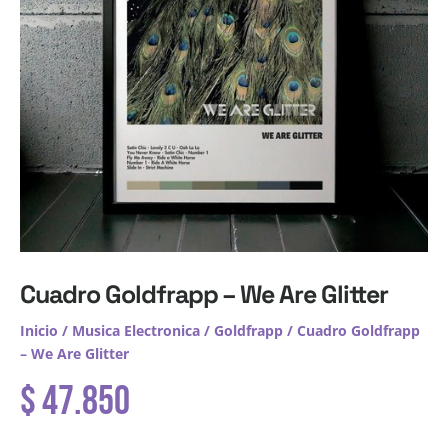
Cuadro Goldfrapp – We Are Glitter
Inicio
/
Musica Electronica
/
Goldfrapp
/ Cuadro Goldfrapp
– We Are Glitter
$
47.850