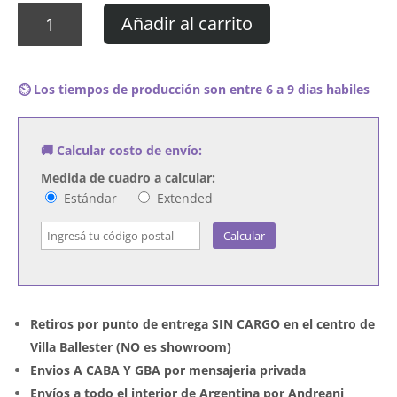
Cuadro
Añadir al carrito
Goldfrapp
-
We
⏲️ Los tiempos de producción son entre 6 a 9 dias habiles
Are
Glitter
cantidad
🚚 Calcular costo de envío:
Medida de cuadro a calcular:
Estándar
Extended
Calcular
Retiros por punto de entrega SIN CARGO en el centro de
Villa Ballester (NO es showroom)
Envios A CABA Y GBA por mensajeria privada
Envíos a todo el interior de Argentina por Andreani