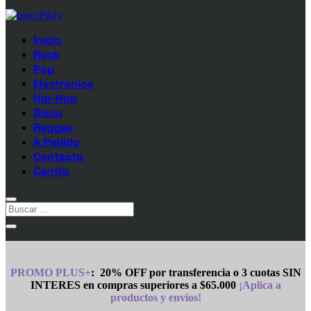
Inicio
Rock
Pop
Electronica
Hip-Hop
Disco
Reggae
A Pedido
Contacto
Carrito
PROMO PLUS+
:
20% OFF por transferencia o 3 cuotas SIN
INTERES en compras superiores a $65.000
¡Aplica a
productos y envios!