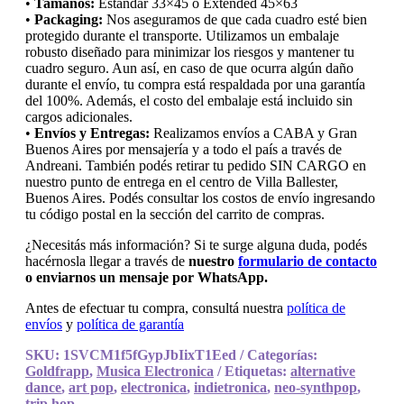
•
Tamaños:
Estándar 33×45 o Extended 45×63
•
Packaging:
Nos aseguramos de que cada cuadro esté bien
protegido durante el transporte. Utilizamos un embalaje
robusto diseñado para minimizar los riesgos y mantener tu
cuadro seguro. Aun así, en caso de que ocurra algún daño
durante el envío, tu compra está respaldada por una garantía
del 100%. Además, el costo del embalaje está incluido sin
cargos adicionales.
•
Envíos y Entregas:
Realizamos envíos a CABA y Gran
Buenos Aires por mensajería y a todo el país a través de
Andreani. También podés retirar tu pedido SIN CARGO en
nuestro punto de entrega en el centro de Villa Ballester,
Buenos Aires. Podés consultar los costos de envío ingresando
tu código postal en la sección del carrito de compras.
¿Necesitás más información? Si te surge alguna duda, podés
hacérnosla llegar a través de
nuestro
formulario de contacto
o enviarnos un mensaje por WhatsApp.
Antes de efectuar tu compra, consultá nuestra
política de
envíos
y
política de garantía
SKU:
1SVCM1f5fGypJbIixT1Eed
Categorías:
Goldfrapp
,
Musica Electronica
Etiquetas:
alternative
dance
,
art pop
,
electronica
,
indietronica
,
neo-synthpop
,
trip hop