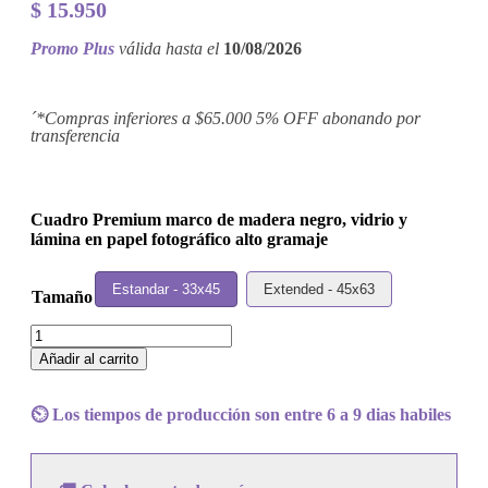
$
15.950
Promo Plus
válida hasta el
10/08/2026
´*Compras inferiores a $65.000 5% OFF abonando por
transferencia
Cuadro Premium marco de madera negro, vidrio y
lámina en papel fotográfico alto gramaje
Estandar - 33x45
Extended - 45x63
Tamaño
Cuadro
Goldfrapp
Añadir al carrito
-
Felt
Mountain
⏲️ Los tiempos de producción son entre 6 a 9 dias habiles
cantidad