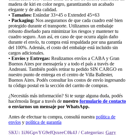
madera de kiri en color negro, garantizando un acabado
elegante y de alta calidad.
•
Tamaños:
Estándar 33×45 o Extended 45×63
•
Packaging:
Nos aseguramos de que cada cuadro esté bien
protegido durante el transporte. Utilizamos un embalaje
robusto diseñado para minimizar los riesgos y mantener tu
cuadro seguro. Aun así, en caso de que ocurra algún daño
durante el envío, tu compra está respaldada por una garantía
del 100%. Además, el costo del embalaje está incluido sin
cargos adicionales.
•
Envíos y Entregas:
Realizamos envíos a CABA y Gran
Buenos Aires por mensajería y a todo el país a través de
Andreani. También podés retirar tu pedido SIN CARGO en
nuestro punto de entrega en el centro de Villa Ballester,
Buenos Aires. Podés consultar los costos de envío ingresando
tu código postal en la sección del carrito de compras.
¿Necesitás más información? Si te surge alguna duda, podés
hacérnosla llegar a través de
nuestro
formulario de contacto
o enviarnos un mensaje por WhatsApp.
Antes de efectuar tu compra, consultá nuestra
política de
envíos
y
política de garantía
SKU:
1iJ6GpvYG9efQsxeeC0k4J
Categorías:
Gary