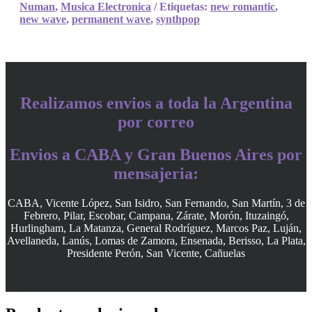
Numan
,
Musica Electronica
Etiquetas:
new romantic
,
new wave
,
permanent wave
,
synthpop
Realizamos envios a toda la Argentina
por correo
Envios a CABA y Gran Buenos Aires por
mensajeria:
CABA, Vicente López, San Isidro, San Fernando, San Martín, 3 de
Febrero, Pilar, Escobar, Campana, Zárate, Morón, Ituzaingó,
Hurlingham, La Matanza, General Rodríguez, Marcos Paz, Luján,
Avellaneda, Lanús, Lomas de Zamora, Ensenada, Berisso, La Plata,
Presidente Perón, San Vicente, Cañuelas