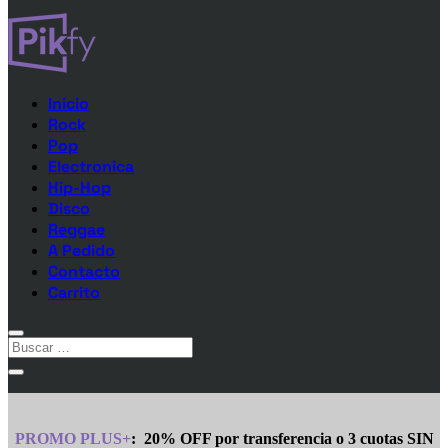
Inicio
Rock
Pop
Electronica
Hip-Hop
Disco
Reggae
A Pedido
Contacto
Carrito
PROMO PLUS+
:
20% OFF por transferencia o 3 cuotas SIN