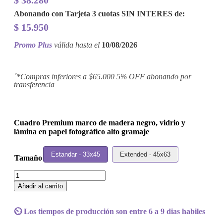
$
38.280
Abonando con Tarjeta 3 cuotas
SIN INTERES
de:
$
15.950
Promo Plus
válida hasta el
10/08/2026
´*Compras inferiores a $65.000 5% OFF abonando por
transferencia
Cuadro Premium marco de madera negro, vidrio y
lámina en papel fotográfico alto gramaje
Estandar - 33x45
Extended - 45x63
Tamaño
Cuadro
Gary
Añadir al carrito
Numan
-
Jagged
⏲️ Los tiempos de producción son entre 6 a 9 dias habiles
cantidad