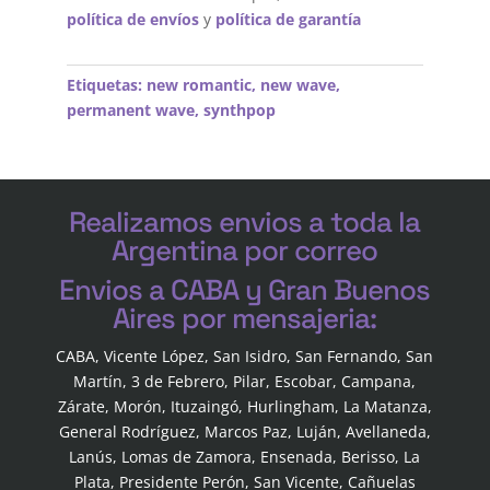
política de envíos
y
política de garantía
Etiquetas:
new romantic
,
new wave
,
permanent wave
,
synthpop
Realizamos envios a toda la
Argentina por correo
Envios a CABA y Gran Buenos
Aires por mensajeria:
CABA, Vicente López, San Isidro, San Fernando, San
Martín, 3 de Febrero, Pilar, Escobar, Campana,
Zárate, Morón, Ituzaingó, Hurlingham, La Matanza,
General Rodríguez, Marcos Paz, Luján, Avellaneda,
Lanús, Lomas de Zamora, Ensenada, Berisso, La
Plata, Presidente Perón, San Vicente, Cañuelas