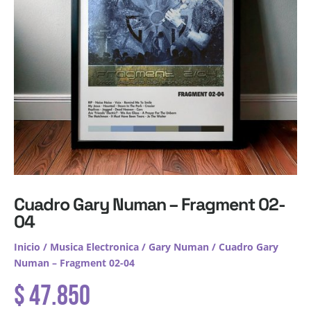
Cuadro Gary Numan – Fragment 02-
04
Inicio
/
Musica Electronica
/
Gary Numan
/ Cuadro Gary
Numan – Fragment 02-04
$
47.850