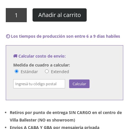
Cuadro
Añadir al carrito
Gary
Numan
-
⏲️ Los tiempos de producción son entre 6 a 9 dias habiles
Fragment
02-
04
🚚 Calcular costo de envío:
cantidad
Medida de cuadro a calcular:
Estándar
Extended
Calcular
Retiros por punto de entrega SIN CARGO en el centro de
Villa Ballester (NO es showroom)
Envios A CABA Y GBA por mensajeria privada