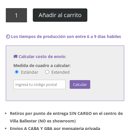
Cuadro
Añadir al carrito
Gary
Numan
-
⏲️ Los tiempos de producción son entre 6 a 9 dias habiles
Fragment
01-
04
🚚 Calcular costo de envío:
cantidad
Medida de cuadro a calcular:
Estándar
Extended
Calcular
Retiros por punto de entrega SIN CARGO en el centro de
Villa Ballester (NO es showroom)
Envios A CABA Y GBA por mensajeria privada