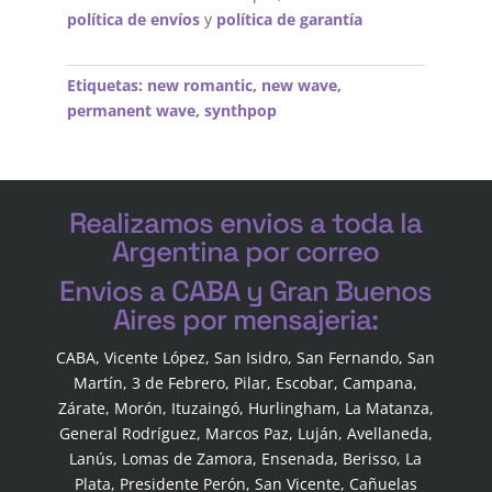
política de envíos
y
política de garantía
Etiquetas:
new romantic
,
new wave
,
permanent wave
,
synthpop
Realizamos envios a toda la
Argentina por correo
Envios a CABA y Gran Buenos
Aires por mensajeria:
CABA, Vicente López, San Isidro, San Fernando, San
Martín, 3 de Febrero, Pilar, Escobar, Campana,
Zárate, Morón, Ituzaingó, Hurlingham, La Matanza,
General Rodríguez, Marcos Paz, Luján, Avellaneda,
Lanús, Lomas de Zamora, Ensenada, Berisso, La
Plata, Presidente Perón, San Vicente, Cañuelas