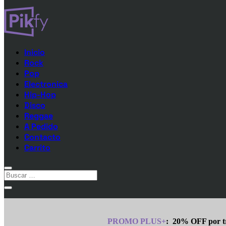
Inicio
Rock
Pop
Electronica
Hip-Hop
Disco
Reggae
A Pedido
Contacto
Carrito
PROMO PLUS+
:
20% OFF por tr