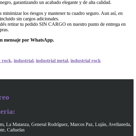
negro, garantizando un acabado elegante y de alta calidad.
 minimizar los riesgos y mantener tu cuadro seguro. Aun así, en
ncluido sin cargos adicionales.
dés retirar tu pedido SIN CARGO en nuestro punto de entrega en
pras.
un mensaje por WhatsApp.
c rock
,
industrial
,
industrial metal
,
industrial rock
reo
eria:
am, La Matanza, General Rodríguez, Marcos Paz, Luján, Avellaneda,
nte, Cañuelas