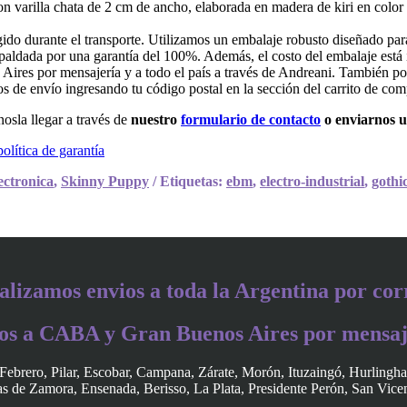
 varilla chata de 2 cm de ancho, elaborada en madera de kiri en color 
do durante el transporte. Utilizamos un embalaje robusto diseñado para
paldada por una garantía del 100%. Además, el costo del embalaje está i
es por mensajería y a todo el país a través de Andreani. También po
tos de envío ingresando tu código postal en la sección del carrito de com
osla llegar a través de
nuestro
formulario de contacto
o enviarnos 
política de garantía
ectronica
,
Skinny Puppy
Etiquetas:
ebm
,
electro-industrial
,
gothi
alizamos envios a toda la Argentina por cor
os a CABA y Gran Buenos Aires por mensaj
Febrero, Pilar, Escobar, Campana, Zárate, Morón, Ituzaingó, Hurlingh
 de Zamora, Ensenada, Berisso, La Plata, Presidente Perón, San Vice