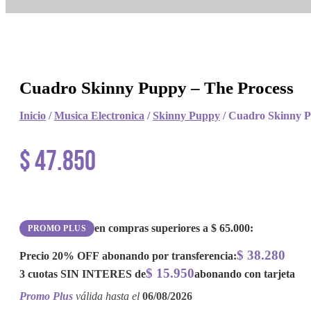
Cuadro Skinny Puppy – The Process
Inicio
/
Musica Electronica
/
Skinny Puppy
/ Cuadro Skinny P
$
47.850
en compras superiores a
$
65.000
:
PROMO PLUS
$
38.280
Precio
20% OFF
abonando por transferencia:
$
15.950
3 cuotas
SIN INTERES
de
abonando con tarjeta
Promo Plus
válida hasta el
06/08/2026