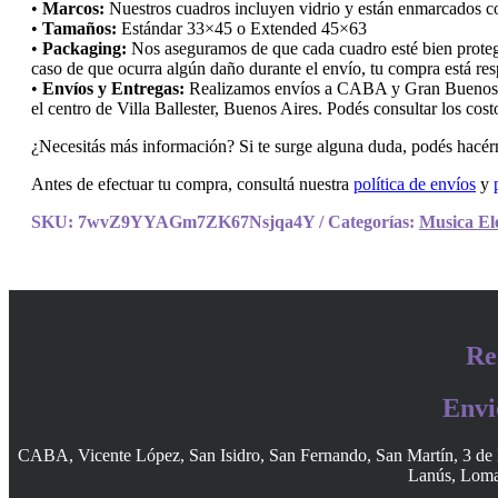
•
Marcos:
Nuestros cuadros incluyen vidrio y están enmarcados con
•
Tamaños:
Estándar 33×45 o Extended 45×63
•
Packaging:
Nos aseguramos de que cada cuadro esté bien protegi
caso de que ocurra algún daño durante el envío, tu compra está res
•
Envíos y Entregas:
Realizamos envíos a CABA y Gran Buenos Air
el centro de Villa Ballester, Buenos Aires. Podés consultar los cos
¿Necesitás más información? Si te surge alguna duda, podés hacérn
Antes de efectuar tu compra, consultá nuestra
política de envíos
y
SKU:
7wvZ9YYAGm7ZK67Nsjqa4Y
Categorías:
Musica El
Re
Envi
CABA, Vicente López, San Isidro, San Fernando, San Martín, 3 de 
Lanús, Lomas