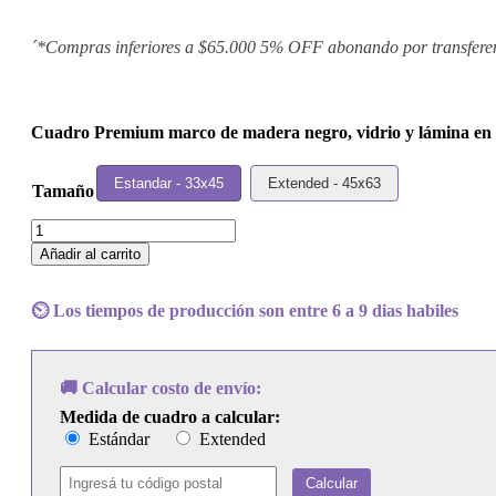
´*Compras inferiores a $65.000 5% OFF abonando por transfere
Cuadro Premium marco de madera negro, vidrio y lámina en p
Estandar - 33x45
Extended - 45x63
Tamaño
Cuadro
Skinny
Añadir al carrito
Puppy
-
The
⏲️ Los tiempos de producción son entre 6 a 9 dias habiles
Process
cantidad
🚚 Calcular costo de envío:
Medida de cuadro a calcular:
Estándar
Extended
Calcular