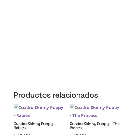
CABA, Vicente López, San Isidro, San Fernando, San
Martín, 3 de Febrero, Pilar, Escobar, Campana,
Zárate, Morón, Ituzaingó, Hurlingham, La Matanza,
General Rodríguez, Marcos Paz, Luján, Avellaneda,
Lanús, Lomas de Zamora, Ensenada, Berisso, La
Plata, Presidente Perón, San Vicente, Cañuelas
Productos relacionados
Cuadro Skinny Puppy –
Cuadro Skinny Puppy – The
Rabies
Process