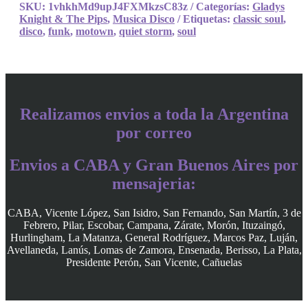
SKU:
1vhkhMd9upJ4FXMkzsC83z
Categorías:
Gladys
Knight & The Pips
,
Musica Disco
Etiquetas:
classic soul
,
disco
,
funk
,
motown
,
quiet storm
,
soul
Realizamos envios a toda la Argentina
por correo
Envios a CABA y Gran Buenos Aires por
mensajeria:
CABA, Vicente López, San Isidro, San Fernando, San Martín, 3 de
Febrero, Pilar, Escobar, Campana, Zárate, Morón, Ituzaingó,
Hurlingham, La Matanza, General Rodríguez, Marcos Paz, Luján,
Avellaneda, Lanús, Lomas de Zamora, Ensenada, Berisso, La Plata,
Presidente Perón, San Vicente, Cañuelas