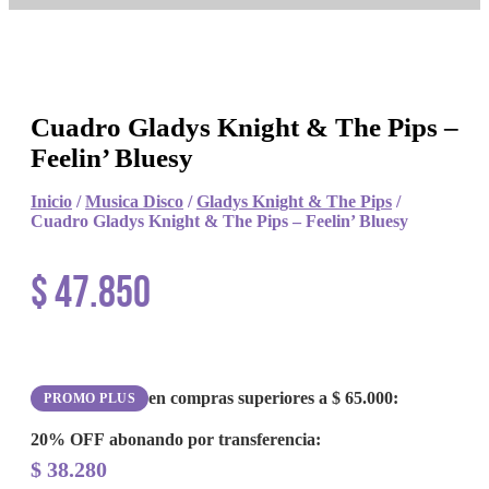
Cuadro Gladys Knight & The Pips –
Feelin’ Bluesy
Inicio
/
Musica Disco
/
Gladys Knight & The Pips
/
Cuadro Gladys Knight & The Pips – Feelin’ Bluesy
$
47.850
en compras superiores a
$
65.000
:
PROMO PLUS
20% OFF
abonando por transferencia:
$
38.280