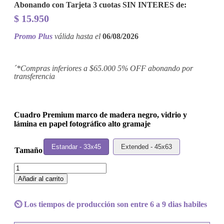
Abonando con Tarjeta 3 cuotas
SIN INTERES
de:
$
15.950
Promo Plus
válida hasta el
06/08/2026
´*Compras inferiores a $65.000 5% OFF abonando por
transferencia
Cuadro Premium marco de madera negro, vidrio y
lámina en papel fotográfico alto gramaje
Estandar - 33x45
Extended - 45x63
Tamaño
Cuadro
Gladys
Añadir al carrito
Knight
&
The
⏲️ Los tiempos de producción son entre 6 a 9 dias habiles
Pips
-