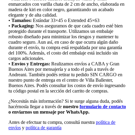
enmarcados con varilla chata de 2 cm de ancho, elaborada en
madera de kiri en color negro, garantizando un acabado
elegante y de alta calidad.
•
Tamaños:
Estándar 33×45 o Extended 45×63
•
Packaging:
Nos aseguramos de que cada cuadro esté bien
protegido durante el transporte. Utilizamos un embalaje
robusto diseñado para minimizar los riesgos y mantener tu
cuadro seguro. Aun así, en caso de que ocurra algún daño
durante el envío, tu compra está respaldada por una garantía
del 100%. Además, el costo del embalaje está incluido sin
cargos adicionales.
•
Envíos y Entregas:
Realizamos envíos a CABA y Gran
Buenos Aires por mensajería y a todo el país a través de
Andreani. También podés retirar tu pedido SIN CARGO en
nuestro punto de entrega en el centro de Villa Ballester,
Buenos Aires. Podés consultar los costos de envío ingresando
tu código postal en la sección del carrito de compras.
¿Necesitás más información? Si te surge alguna duda, podés
hacérnosla llegar a través de
nuestro
formulario de contacto
o enviarnos un mensaje por WhatsApp.
Antes de efectuar tu compra, consultá nuestra
política de
envíos
y
política de garantía