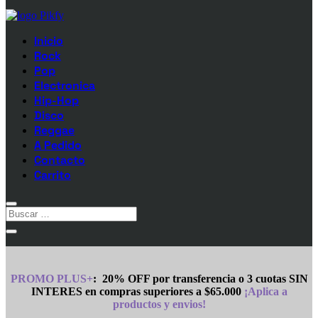
Inicio
Rock
Pop
Electronica
Hip-Hop
Disco
Reggae
A Pedido
Contacto
Carrito
PROMO PLUS+
:
20% OFF por transferencia o 3 cuotas SIN
INTERES en compras superiores a $65.000
¡Aplica a
productos y envios!