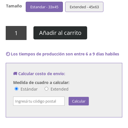
Tamaño
Estandar - 33x45
Extended - 45x63
Cuadro
Añadir al carrito
Gladys
Knight
&
⏲️ Los tiempos de producción son entre 6 a 9 dias habiles
The
Pips
-
🚚 Calcular costo de envío:
About
Love
Medida de cuadro a calcular:
cantidad
Estándar
Extended
Calcular