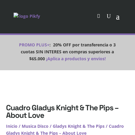
PROMO PLUS+
:
20% OFF por transferencia o 3
cuotas SIN INTERES en compras superiores a
$65.000
¡Aplica a productos y envios!
Cuadro Gladys Knight & The Pips –
About Love
Inicio
/
Musica Disco
/
Gladys Knight & The Pips
/ Cuadro
Gladys Knight & The Pips – About Love