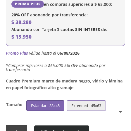
en compras superiores a
$
65.000
:
PROMO PLUS
20% OFF
abonando por transferencia:
$
38.280
Abonando con Tarjeta 3 cuotas
SIN INTERES
de:
$
15.950
Promo Plus
válida hasta el
06/08/2026
´*Compras inferiores a $65.000 5% OFF abonando por
transferencia
Cuadro Premium marco de madera negro, vidrio y lámina
en papel fotográfico alto gramaje
Tamaño
Estandar - 33x45
Extended - 45x63
Cuadro