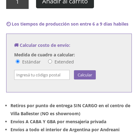
Añadir al carrito
Vox
Dei
-
⏲️ Los tiempos de producción son entre 6 a 9 dias habiles
El
Camino
cantidad
🚚 Calcular costo de envío:
Medida de cuadro a calcular:
Estándar
Extended
Calcular
Retiros por punto de entrega SIN CARGO en el centro de
Villa Ballester (NO es showroom)
Envios A CABA Y GBA por mensajeria privada
Envíos a todo el interior de Argentina por Andreani