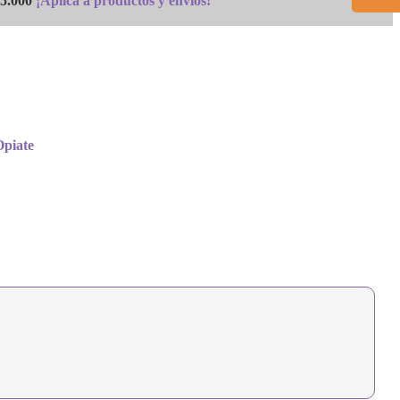
5.000
¡Aplica a productos y envios!
Opiate