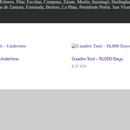
Febrero, Pilar, Escobar, Campana, Zárate, Morón, Ituzaingó, Hurlingh
 de Zamora, Ensenada, Berisso, La Plata, Presidente Perón, San Vice
 Undertow
Cuadro Tool – 10,000 Days
$
47.850