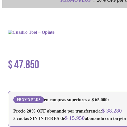
PROMO PLUS+
:
20% OFF por tr
$
47.850
en compras superiores a
$
65.000
:
PROMO PLUS
$
38.280
Precio
20% OFF
abonando por transferencia:
$
15.950
3 cuotas
SIN INTERES
de
abonando con tarjeta