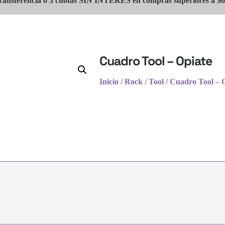
ansferencia o 3 cuotas SIN INTERES en compras superiores a $6
Cuadro Tool – Opiate
Inicio
/
Rock
/
Tool
/ Cuadro Tool – 