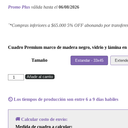
Promo Plus
válida hasta el
06/08/2026
´*Compras inferiores a $65.000 5% OFF abonando por transfere
Cuadro Premium marco de madera negro, vidrio y lámina en p
Tamaño
Estandar - 33x45
Extende
Cuadro
Añadir al carrito
Tool
–
Opiate
cantidad
⏲️ Los tiempos de producción son entre 6 a 9 dias habiles
🚚 Calcular costo de envío:
Medida de cuadro a calcular: