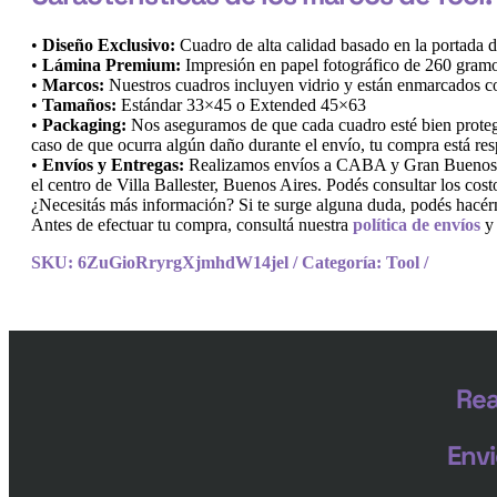
•
Diseño Exclusivo:
Cuadro de alta calidad basado en la portada 
•
Lámina Premium:
Impresión en papel fotográfico de 260 gramo
•
Marcos:
Nuestros cuadros incluyen vidrio y están enmarcados con
•
Tamaños:
Estándar 33×45 o Extended 45×63
•
Packaging:
Nos aseguramos de que cada cuadro esté bien protegi
caso de que ocurra algún daño durante el envío, tu compra está res
•
Envíos y Entregas:
Realizamos envíos a CABA y Gran Buenos Air
el centro de Villa Ballester, Buenos Aires. Podés consultar los cos
¿Necesitás más información? Si te surge alguna duda, podés hacérn
Antes de efectuar tu compra, consultá nuestra
política de envíos
SKU:
6ZuGioRryrgXjmhdW14jel
Categoría:
Tool
Rea
Envi