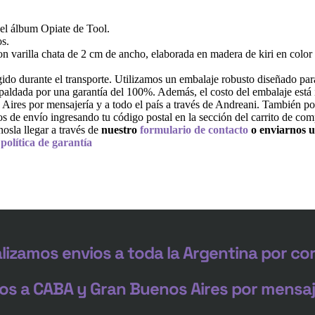
del álbum Opiate de Tool.
s.
 varilla chata de 2 cm de ancho, elaborada en madera de kiri en color 
do durante el transporte. Utilizamos un embalaje robusto diseñado para
paldada por una garantía del 100%. Además, el costo del embalaje está i
es por mensajería y a todo el país a través de Andreani. También po
tos de envío ingresando tu código postal en la sección del carrito de com
osla llegar a través de
nuestro
formulario de contacto
o enviarnos 
y
política de garantía
lizamos envios a toda la Argentina por co
os a CABA y Gran Buenos Aires por mensaj