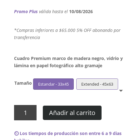
Promo Plus
válida hasta el
10/08/2026
´*Compras inferiores a $65.000 5% OFF abonando por
transferencia
Cuadro Premium marco de madera negro, vidrio y
lámina en papel fotográfico alto gramaje
Tamaño
Estandar - 33x45
Extended - 45x63
Cuadro
Añadir al carrito
The
Crüxshadows
-
⏲️ Los tiempos de producción son entre 6 a 9 dias
Ethernaut