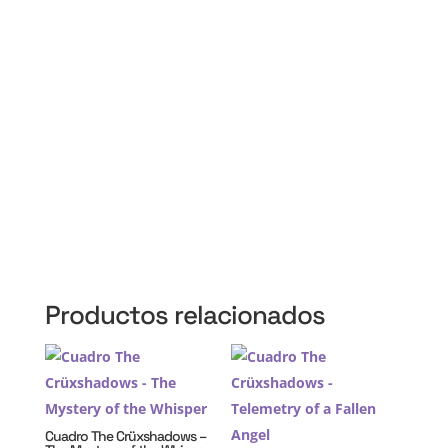
CABA, Vicente López, San Isidro, San Fernando, San
Martín, 3 de Febrero, Pilar, Escobar, Campana,
Zárate, Morón, Ituzaingó, Hurlingham, La Matanza,
General Rodríguez, Marcos Paz, Luján, Avellaneda,
Lanús, Lomas de Zamora, Ensenada, Berisso, La
Plata, Presidente Perón, San Vicente, Cañuelas
Productos relacionados
Cuadro The Crüxshadows –