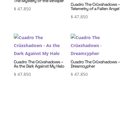
The Mystery of the Whisper
Cuadro The Crüxshadows –
$
47.850
Telemetry of a Fallen Angel
$
47.850
Cuadro The Crüxshadows –
Cuadro The Crüxshadows –
As the Dark Against My Halo
Dreamcypher
$
47.850
$
47.850