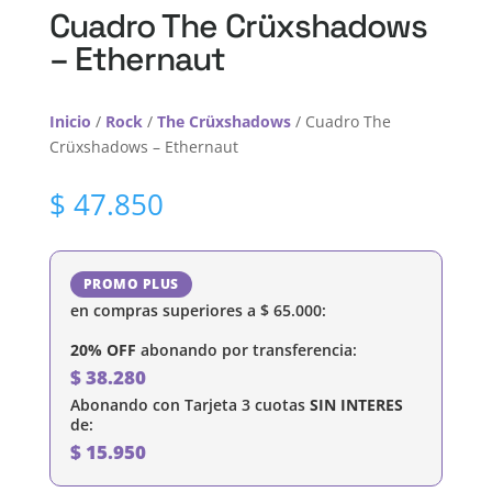
Cuadro The Crüxshadows
– Ethernaut
Inicio
/
Rock
/
The Crüxshadows
/ Cuadro The
Crüxshadows – Ethernaut
$
47.850
PROMO PLUS
en compras superiores a
$
65.000
:
20% OFF
abonando por transferencia:
$
38.280
Abonando con Tarjeta 3 cuotas
SIN INTERES
de:
$
15.950