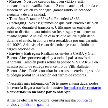
•
Marcos:
Nuestros cuadros incluyen vidrio y están
enmarcados con varilla chata de 2 cm de ancho, elaborada en
madera de kiri en color negro, garantizando un acabado
elegante y de alta calidad.
•
Tamaños:
Estándar 33×45 o Extended 45×63
•
Packaging:
Nos aseguramos de que cada cuadro esté bien
protegido durante el transporte. Utilizamos un embalaje
robusto diseñado para minimizar los riesgos y mantener tu
cuadro seguro. Aun así, en caso de que ocurra algún daño
durante el envío, tu compra está respaldada por una garantía
del 100%. Además, el costo del embalaje está incluido sin
cargos adicionales.
•
Envíos y Entregas:
Realizamos envíos a CABA y Gran
Buenos Aires por mensajería y a todo el país a través de
Andreani. También podés retirar tu pedido SIN CARGO en
nuestro punto de entrega en el centro de Villa Ballester,
Buenos Aires. Podés consultar los costos de envío ingresando
tu código postal en la sección del carrito de compras.
¿Necesitás más información? Si te surge alguna duda, podés
hacérnosla llegar a través de
nuestro
formulario de contacto
o enviarnos un mensaje por WhatsApp.
Antes de efectuar tu compra, consultá nuestra
política de
envíos
y
política de garantía