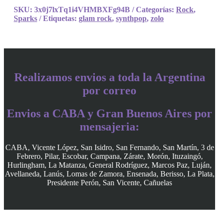
SKU:
3x0j7lxTq1i4VHMBXFg94B
Categorías:
Rock
,
Sparks
Etiquetas:
glam rock
,
synthpop
,
zolo
Realizamos envios a toda la Argentina
por correo
Envios a CABA y Gran Buenos Aires por
mensajeria:
CABA, Vicente López, San Isidro, San Fernando, San Martín, 3 de
Febrero, Pilar, Escobar, Campana, Zárate, Morón, Ituzaingó,
Hurlingham, La Matanza, General Rodríguez, Marcos Paz, Luján,
Avellaneda, Lanús, Lomas de Zamora, Ensenada, Berisso, La Plata,
Presidente Perón, San Vicente, Cañuelas