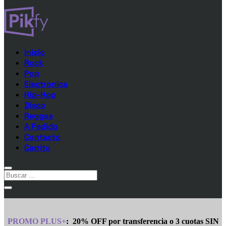
Inicio
Rock
Pop
Electronica
Hip-Hop
Disco
Reggae
A Pedido
Contacto
Carrito
PROMO PLUS+
:
20% OFF por transferencia o 3 cuotas SIN