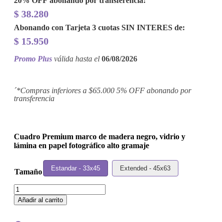
20% OFF
abonando por transferencia:
$
38.280
Abonando con Tarjeta 3 cuotas
SIN INTERES
de:
$
15.950
Promo Plus
válida hasta el
06/08/2026
´*Compras inferiores a $65.000 5% OFF abonando por
transferencia
Cuadro Premium marco de madera negro, vidrio y
lámina en papel fotográfico alto gramaje
Estandar - 33x45
Extended - 45x63
Tamaño
Cuadro
Sparks
Añadir al carrito
-
Whomp