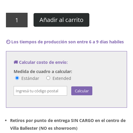
Cuadro
Añadir al carrito
Sparks
-
Lil'
⏲️ Los tiempos de producción son entre 6 a 9 dias habiles
Beethoven
cantidad
🚚 Calcular costo de envío:
Medida de cuadro a calcular:
Estándar
Extended
Calcular
Retiros por punto de entrega SIN CARGO en el centro de
Villa Ballester (NO es showroom)