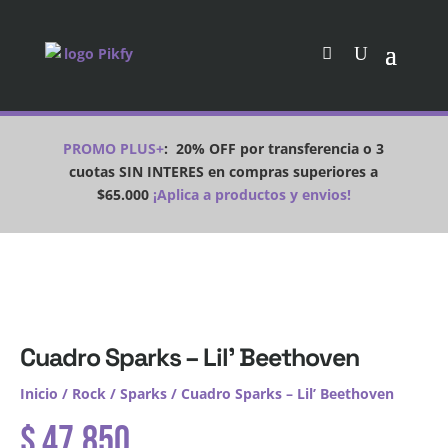
PROMO PLUS+
:
20% OFF por transferencia o 3
cuotas SIN INTERES en compras superiores a
$65.000
¡Aplica a productos y envios!
Cuadro Sparks – Lil’ Beethoven
Inicio
/
Rock
/
Sparks
/ Cuadro Sparks – Lil’ Beethoven
$
47.850