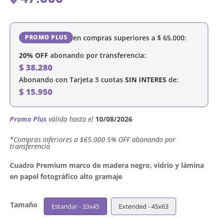
en compras superiores a
$
65.000
:
PROMO PLUS
20% OFF
abonando por transferencia:
$
38.280
Abonando con Tarjeta 3 cuotas
SIN INTERES
de:
$
15.950
Promo Plus
válida hasta el
10/08/2026
´*Compras inferiores a $65.000 5% OFF abonando por
transferencia
Cuadro Premium marco de madera negro, vidrio y lámina
en papel fotográfico alto gramaje
Tamaño
Estandar - 33x45
Extended - 45x63