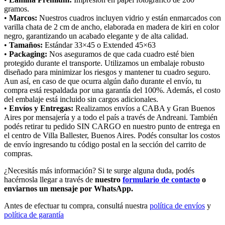
gramos.
•
Marcos:
Nuestros cuadros incluyen vidrio y están enmarcados con
varilla chata de 2 cm de ancho, elaborada en madera de kiri en color
negro, garantizando un acabado elegante y de alta calidad.
•
Tamaños:
Estándar 33×45 o Extended 45×63
•
Packaging:
Nos aseguramos de que cada cuadro esté bien
protegido durante el transporte. Utilizamos un embalaje robusto
diseñado para minimizar los riesgos y mantener tu cuadro seguro.
Aun así, en caso de que ocurra algún daño durante el envío, tu
compra está respaldada por una garantía del 100%. Además, el costo
del embalaje está incluido sin cargos adicionales.
•
Envíos y Entregas:
Realizamos envíos a CABA y Gran Buenos
Aires por mensajería y a todo el país a través de Andreani. También
podés retirar tu pedido SIN CARGO en nuestro punto de entrega en
el centro de Villa Ballester, Buenos Aires. Podés consultar los costos
de envío ingresando tu código postal en la sección del carrito de
compras.
¿Necesitás más información? Si te surge alguna duda, podés
hacérnosla llegar a través de
nuestro
formulario de contacto
o
enviarnos un mensaje por WhatsApp.
Antes de efectuar tu compra, consultá nuestra
política de envíos
y
política de garantía