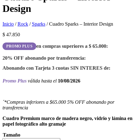
Design
Inicio
/
Rock
/
Sparks
/ Cuadro Sparks – Interior Design
$
47.850
en compras superiores a
$
65.000
:
PROMO PLUS
20% OFF
abonando por transferencia:
Abonando con Tarjeta 3 cuotas
SIN INTERES
de:
Promo Plus
válida hasta el
10/08/2026
´*Compras inferiores a $65.000 5% OFF abonando por
transferencia
Cuadro Premium marco de madera negro, vidrio y lámina en
papel fotográfico alto gramaje
Tamaño