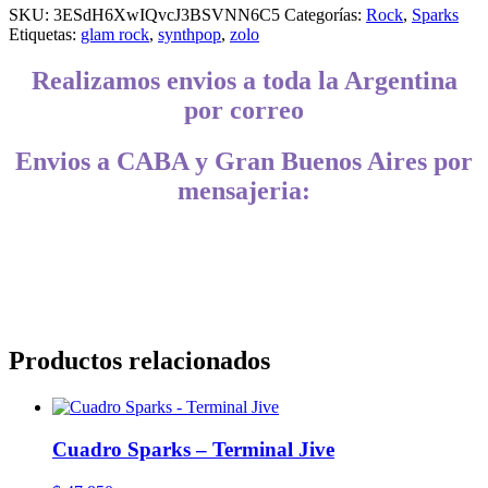
SKU:
3ESdH6XwIQvcJ3BSVNN6C5
Categorías:
Rock
,
Sparks
Etiquetas:
glam rock
,
synthpop
,
zolo
Realizamos envios a toda la Argentina
por correo
Envios a CABA y Gran Buenos Aires por
mensajeria:
CABA, Vicente López, San Isidro, San Fernando, San Martín, 3 de
Febrero, Pilar, Escobar, Campana, Zárate, Morón, Ituzaingó,
Hurlingham, La Matanza, General Rodríguez, Marcos Paz, Luján,
Avellaneda, Lanús, Lomas de Zamora, Ensenada, Berisso, La Plata,
Presidente Perón, San Vicente, Cañuelas
Productos relacionados
Cuadro Sparks – Terminal Jive