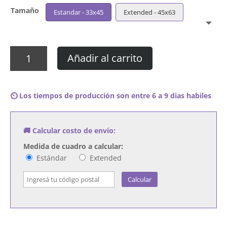
Tamaño
Estandar - 33x45
Extended - 45x63
Cuadro
Añadir al carrito
Sisters
of
Mercy
⏲️ Los tiempos de producción son entre 6 a 9 dias habiles
-
First
and
🚚 Calcular costo de envío:
Last
and
Medida de cuadro a calcular:
Always
Estándar
Extended
cantidad
Calcular