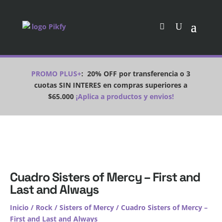
PROMO PLUS+
:
20% OFF por transferencia o 3
cuotas SIN INTERES en compras superiores a
$65.000
¡Aplica a productos y envios!
Cuadro Sisters of Mercy – First and
Last and Always
Inicio
/
Rock
/
Sisters of Mercy
/ Cuadro Sisters of Mercy –
First and Last and Always