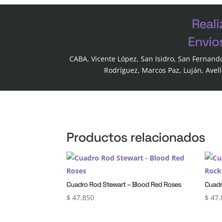
Reali
Envio
CABA, Vicente López, San Isidro, San Fernand
Rodríguez, Marcos Paz, Luján, Avel
Productos relacionados
Cuadro Rod Stewart – Blood Red Roses
Cuadr
$
47.850
$
47.