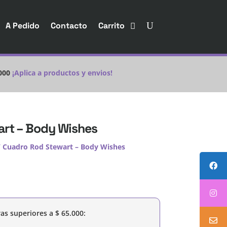
A Pedido
Contacto
Carrito
000
¡Aplica a productos y envios!
rt – Body Wishes
 Cuadro Rod Stewart – Body Wishes
as superiores a
$
65.000
: