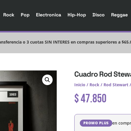
Rock
Pop
Electronica
Hip-Hop
Disco
Reggae
nsferencia o 3 cuotas SIN INTERES en compras superiores a $65.
Cuadro Rod Stewa
Inicio
/
Rock
/
Rod Stewart
/
$
47.850
en compr
PROMO PLUS