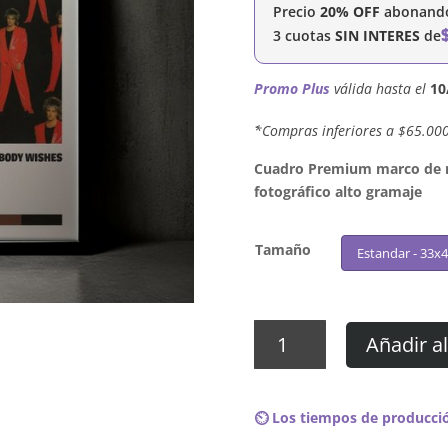
Precio
20% OFF
abonando 
3 cuotas
SIN INTERES
de
Promo Plus
válida hasta el
10
´*Compras inferiores a $65.00
Cuadro Premium marco de ma
fotográfico alto gramaje
Tamaño
Estandar - 33x
Cuadro
Añadir al
Rod
Stewart
-
⏲️ Los tiempos de producció
Body
Wishes