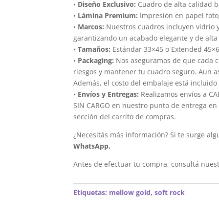
•
Diseño Exclusivo:
Cuadro de alta calidad 
•
Lámina Premium:
Impresión en papel foto
•
Marcos:
Nuestros cuadros incluyen vidrio 
garantizando un acabado elegante y de alta 
•
Tamaños:
Estándar 33×45 o Extended 45×
•
Packaging:
Nos aseguramos de que cada cua
riesgos y mantener tu cuadro seguro. Aun a
Además, el costo del embalaje está incluido 
•
Envíos y Entregas:
Realizamos envíos a CAB
SIN CARGO en nuestro punto de entrega en el
sección del carrito de compras.
¿Necesitás más información? Si te surge alg
WhatsApp.
Antes de efectuar tu compra, consultá nues
Etiquetas:
mellow gold
,
soft rock