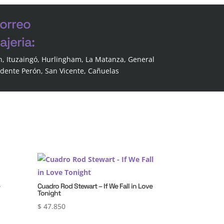
correo
jeria:
n, Ituzaingó, Hurlingham, La Matanza, General
idente Perón, San Vicente, Cañuelas
e
Cuadro Rod Stewart – If We Fall in Love
Tonight
$
47.850