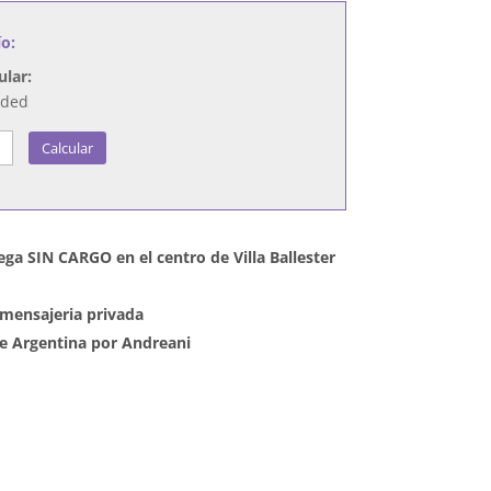
ío:
ular:
nded
Calcular
ega SIN CARGO en el centro de Villa Ballester
mensajeria privada
 de Argentina por Andreani