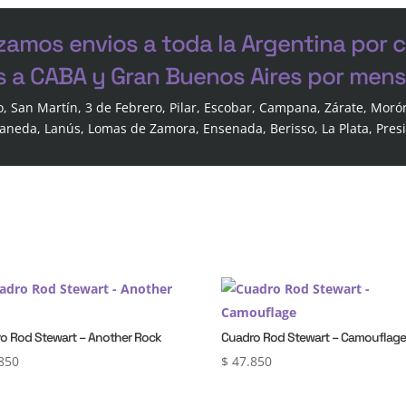
zamos envios a toda la Argentina por 
s a CABA y Gran Buenos Aires por mensa
o, San Martín, 3 de Febrero, Pilar, Escobar, Campana, Zárate, Moró
laneda, Lanús, Lomas de Zamora, Ensenada, Berisso, La Plata, Pres
o Rod Stewart – Another Rock
Cuadro Rod Stewart – Camouflag
850
$
47.850