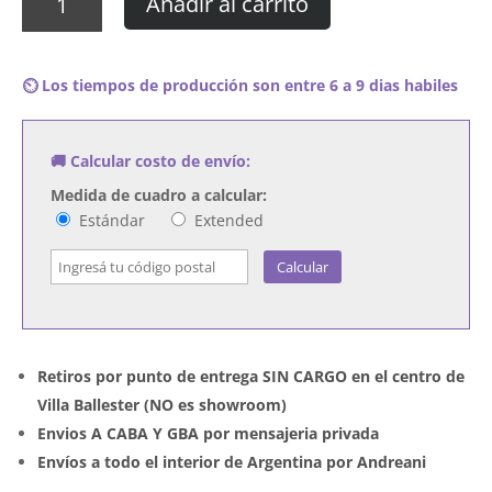
Añadir al carrito
Phil
Collins
-
⏲️ Los tiempos de producción son entre 6 a 9 dias habiles
Both
Sides
cantidad
🚚 Calcular costo de envío:
Medida de cuadro a calcular:
Estándar
Extended
Calcular
Retiros por punto de entrega SIN CARGO en el centro de
Villa Ballester (NO es showroom)
Envios A CABA Y GBA por mensajeria privada
Envíos a todo el interior de Argentina por Andreani