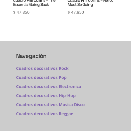
Cuadro Phil Collins – The
Cuadro Phil Collins – Hello, I
Essential Going Back
Must Be Going
$
47.850
$
47.850
Navegación
Cuadros decorativos Rock
Cuadros decorativos Pop
Cuadros decorativos Electronica
Cuadros decorativos Hip-Hop
Cuadros decorativos Musica Disco
Cuadros decorativos Reggae