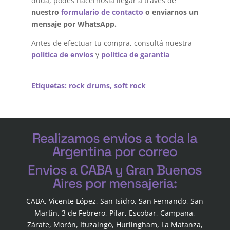
duda, podés hacérnosla llegar a través de
nuestro
formulario de contacto
o enviarnos un
mensaje por WhatsApp.
Antes de efectuar tu compra, consultá nuestra
política de envíos
y
política de garantía
Etiquetas:
rock drums
,
soft rock
Realizamos envios a toda la
Argentina por correo
Envios a CABA y Gran Buenos
Aires por mensajeria:
CABA, Vicente López, San Isidro, San Fernando, San
Martín, 3 de Febrero, Pilar, Escobar, Campana,
Zárate, Morón, Ituzaingó, Hurlingham, La Matanza,