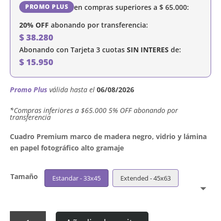
en compras superiores a
$
65.000
:
PROMO PLUS
20% OFF
abonando por transferencia:
$
38.280
Abonando con Tarjeta 3 cuotas
SIN INTERES
de:
$
15.950
Promo Plus
válida hasta el
06/08/2026
´*Compras inferiores a $65.000 5% OFF abonando por
transferencia
Cuadro Premium marco de madera negro, vidrio y lámina
en papel fotográfico alto gramaje
Tamaño
Estandar - 33x45
Extended - 45x63
Cuadro