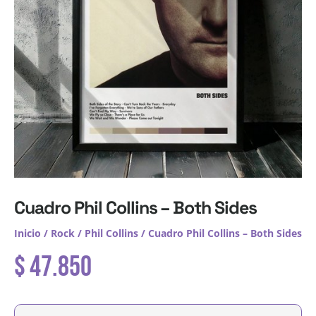
Cuadro Phil Collins – Both Sides
Inicio
/
Rock
/
Phil Collins
/ Cuadro Phil Collins – Both Sides
$
47.850