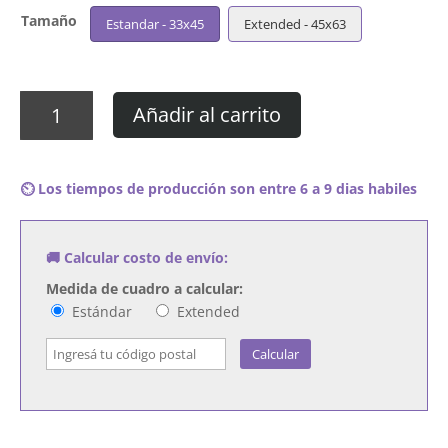
Tamaño
Estandar - 33x45
Extended - 45x63
Cuadro
Añadir al carrito
No
Te
Va
⏲️ Los tiempos de producción son entre 6 a 9 dias habiles
Gustar
-
Otras
🚚 Calcular costo de envío:
Canciones
cantidad
Medida de cuadro a calcular:
Estándar
Extended
Calcular