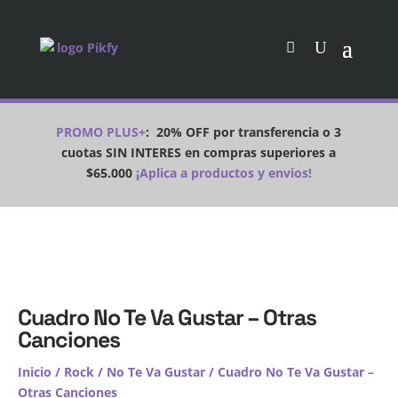
PROMO PLUS+
:
20% OFF por transferencia o 3
cuotas SIN INTERES en compras superiores a
$65.000
¡Aplica a productos y envios!
Cuadro No Te Va Gustar – Otras
Canciones
Inicio
/
Rock
/
No Te Va Gustar
/ Cuadro No Te Va Gustar –
Otras Canciones