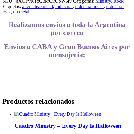
SKU:
4iXQPvKToQ3krCirQoW6I9
Categorías:
Ministry
,
Rock
Etiquetas:
alternative metal
,
industrial
,
industrial metal
,
industrial
rock
,
nu metal
Realizamos envios a toda la Argentina
por correo
Envios a CABA y Gran Buenos Aires por
mensajeria:
CABA, Vicente López, San Isidro, San Fernando, San Martín, 3 de
Febrero, Pilar, Escobar, Campana, Zárate, Morón, Ituzaingó,
Hurlingham, La Matanza, General Rodríguez, Marcos Paz, Luján,
Avellaneda, Lanús, Lomas de Zamora, Ensenada, Berisso, La Plata,
Presidente Perón, San Vicente, Cañuelas
Productos relacionados
Cuadro Ministry – Every Day Is Halloween