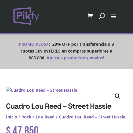
PROMO PLUS+
:
20% OFF por transferencia o 3
cuotas SIN INTERES en compras superiores a
$65.000
¡Aplica a productos y envios!
Cuadro Lou Reed – Street Hassle
Inicio
/
Rock
/
Lou Reed
/ Cuadro Lou Reed – Street Hassle
$
47.850