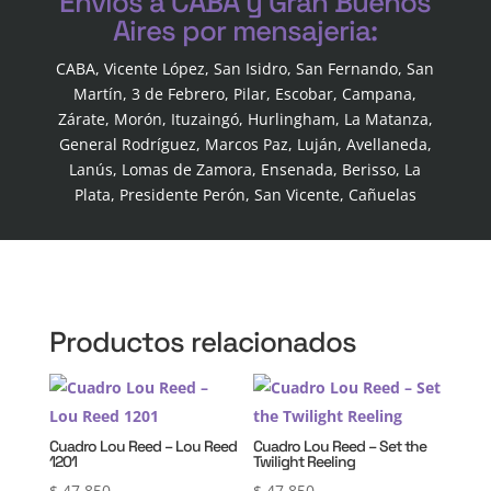
Envios a CABA y Gran Buenos
Aires por mensajeria:
CABA, Vicente López, San Isidro, San Fernando, San
Martín, 3 de Febrero, Pilar, Escobar, Campana,
Zárate, Morón, Ituzaingó, Hurlingham, La Matanza,
General Rodríguez, Marcos Paz, Luján, Avellaneda,
Lanús, Lomas de Zamora, Ensenada, Berisso, La
Plata, Presidente Perón, San Vicente, Cañuelas
Productos relacionados
Cuadro Lou Reed – Lou Reed
Cuadro Lou Reed – Set the
1201
Twilight Reeling
$
47.850
$
47.850