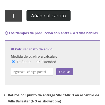
Cuadro
Añadir al carrito
Lou
Reed
–
⏲️ Los tiempos de producción son entre 6 a 9 dias habiles
Street
Hassle
cantidad
🚚 Calcular costo de envío:
Medida de cuadro a calcular:
Estándar
Extended
Calcular
Retiros por punto de entrega SIN CARGO en el centro de
Villa Ballester (NO es showroom)