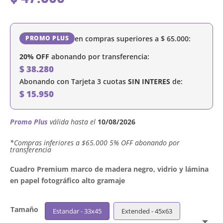
en compras superiores a
$
65.000
:
PROMO PLUS
20% OFF
abonando por transferencia:
$
38.280
Abonando con Tarjeta 3 cuotas
SIN INTERES
de:
$
15.950
Promo Plus
válida hasta el
10/08/2026
´*Compras inferiores a $65.000 5% OFF abonando por
transferencia
Cuadro Premium marco de madera negro, vidrio y lámina
en papel fotográfico alto gramaje
Tamaño
Estandar - 33x45
Extended - 45x63