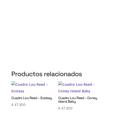
Martín, 3 de Febrero, Pilar, Escobar, Campana,
Zárate, Morón, Ituzaingó, Hurlingham, La Matanza,
General Rodríguez, Marcos Paz, Luján, Avellaneda,
Lanús, Lomas de Zamora, Ensenada, Berisso, La
Plata, Presidente Perón, San Vicente, Cañuelas
Productos relacionados
Cuadro Lou Reed – Ecstasy
Cuadro Lou Reed – Coney
Island Baby
$
47.850
$
47.850