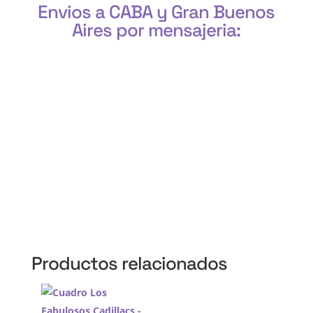
Envios a CABA y Gran Buenos
Aires por mensajeria:
CABA, Vicente López, San Isidro, San Fernando, San
Martín, 3 de Febrero, Pilar, Escobar, Campana,
Zárate, Morón, Ituzaingó, Hurlingham, La Matanza,
General Rodríguez, Marcos Paz, Luján, Avellaneda,
Lanús, Lomas de Zamora, Ensenada, Berisso, La
Plata, Presidente Perón, San Vicente, Cañuelas
Productos relacionados