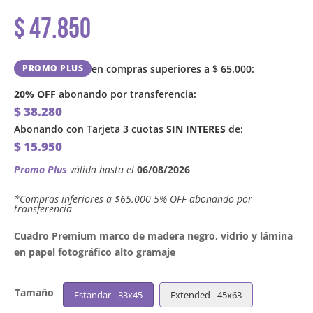
$
47.850
en compras superiores a
$
65.000
:
PROMO PLUS
20% OFF
abonando por transferencia:
$
38.280
Abonando con Tarjeta 3 cuotas
SIN INTERES
de:
$
15.950
Promo Plus
válida hasta el
06/08/2026
´*Compras inferiores a $65.000 5% OFF abonando por
transferencia
Cuadro Premium marco de madera negro, vidrio y lámina
en papel fotográfico alto gramaje
Tamaño
Estandar - 33x45
Extended - 45x63