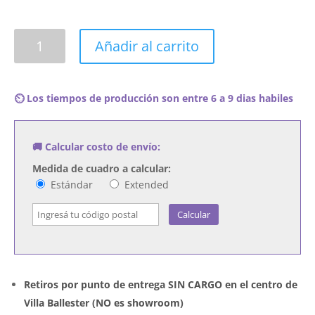
Cuadro
Añadir al carrito
La
Mississippi
-
⏲️ Los tiempos de producción son entre 6 a 9 dias habiles
Veinticinco
Años
cantidad
🚚 Calcular costo de envío:
Medida de cuadro a calcular:
Estándar
Extended
Calcular
Retiros por punto de entrega SIN CARGO en el centro de
Villa Ballester (NO es showroom)