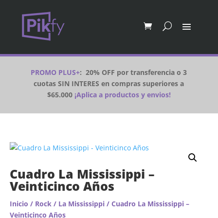
PROMO PLUS+
:
20% OFF por transferencia o 3
cuotas SIN INTERES en compras superiores a
$65.000
¡Aplica a productos y envios!
Cuadro La Mississippi –
Veinticinco Años
Inicio
/
Rock
/
La Mississippi
/ Cuadro La Mississippi –
Veinticinco Años