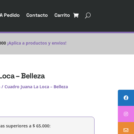
A Pedido
Contacto
Carrito
000
¡Aplica a productos y envios!
Loca – Belleza
a
/ Cuadro Juana La Loca – Belleza
as superiores a
$
65.000
: