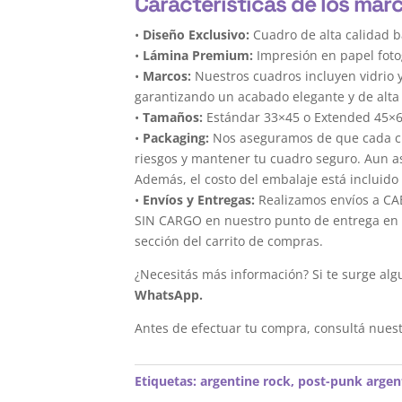
Características de los mar
•
Diseño Exclusivo:
Cuadro de alta calidad b
•
Lámina Premium:
Impresión en papel foto
•
Marcos:
Nuestros cuadros incluyen vidrio 
garantizando un acabado elegante y de alta 
•
Tamaños:
Estándar 33×45 o Extended 45×
•
Packaging:
Nos aseguramos de que cada cua
riesgos y mantener tu cuadro seguro. Aun a
Además, el costo del embalaje está incluido 
•
Envíos y Entregas:
Realizamos envíos a CAB
SIN CARGO en nuestro punto de entrega en el
sección del carrito de compras.
¿Necesitás más información? Si te surge alg
WhatsApp.
Antes de efectuar tu compra, consultá nues
Etiquetas:
argentine rock
,
post-punk argen