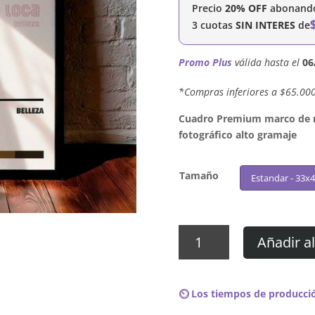
Precio
20% OFF
abonando 
3 cuotas
SIN INTERES
de
Promo Plus
válida hasta el
06
´*Compras inferiores a $65.00
Cuadro Premium marco de ma
fotográfico alto gramaje
Tamaño
Estandar - 33x
Cuadro
Añadir al
Juana
La
Loca
⏲️ Los tiempos de producció
-
Belleza