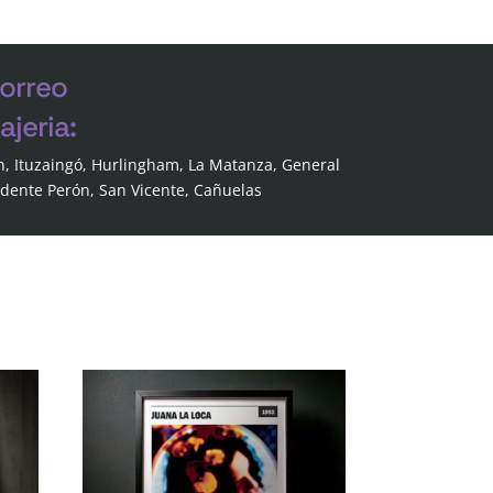
correo
jeria:
n, Ituzaingó, Hurlingham, La Matanza, General
idente Perón, San Vicente, Cañuelas