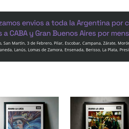
zamos envios a toda la Argentina por 
s a CABA y Gran Buenos Aires por mensa
o, San Martín, 3 de Febrero, Pilar, Escobar, Campana, Zárate, Moró
laneda, Lanús, Lomas de Zamora, Ensenada, Berisso, La Plata, Pres