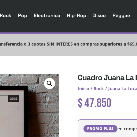
Rock
Pop
Electronica
Hip-Hop
Disco
Reggae
nsferencia o 3 cuotas SIN INTERES en compras superiores a $65.
Cuadro Juana La 
Inicio
/
Rock
/
Juana La Loc
$
47.850
en compr
PROMO PLUS