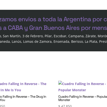
zamos envios a toda la Argentina por 
s a CABA y Gran Buenos Aires por mensa
o, San Martín, 3 de Febrero, Pilar, Escobar, Campana, Zárate, Moró
laneda, Lanús, Lomas de Zamora, Ensenada, Berisso, La Plata, Pres
o Falling In Reverse – The Drug In
Cuadro Falling In Reverse – Popula
 You
Monster
850
$
47.850