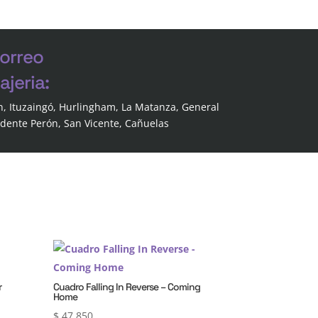
correo
jeria:
n, Ituzaingó, Hurlingham, La Matanza, General
idente Perón, San Vicente, Cañuelas
r
Cuadro Falling In Reverse – Coming
Home
$
47.850