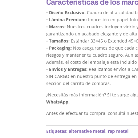
Características de los marc
•
Diseño Exclusivo:
Cuadro de alta calidad b
•
Lámina Premium:
Impresión en papel foto
•
Marcos:
Nuestros cuadros incluyen vidrio 
garantizando un acabado elegante y de alta 
•
Tamaños:
Estándar 33×45 o Extended 45×
•
Packaging:
Nos aseguramos de que cada cua
riesgos y mantener tu cuadro seguro. Aun a
Además, el costo del embalaje está incluido 
•
Envíos y Entregas:
Realizamos envíos a CAB
SIN CARGO en nuestro punto de entrega en el
sección del carrito de compras.
¿Necesitás más información? Si te surge alg
WhatsApp.
Antes de efectuar tu compra, consultá nues
Etiquetas:
alternative metal
,
rap metal