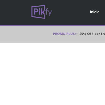
Inicio
PROMO PLUS+
:
20% OFF por tra