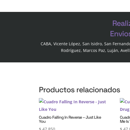
Reali
Envio
CABA, Vicente López, San Isidro, San Fernand
Rodríguez, Marcos Paz, Luján, Avel
Productos relacionados
Cuadro Falling In Reverse – Just Like
Cuadr
You
Me Is
$
47.850
$
47.