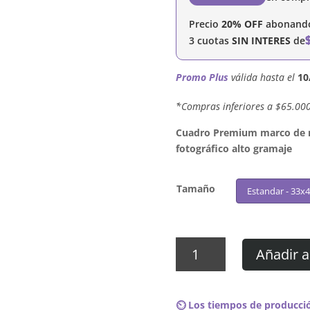
Precio
20% OFF
abonando 
3 cuotas
SIN INTERES
de
Promo Plus
válida hasta el
10
´*Compras inferiores a $65.00
Cuadro Premium marco de ma
fotográfico alto gramaje
Tamaño
Estandar - 33x
Cuadro
Añadir a
Falling
In
Reverse
⏲️ Los tiempos de producció
-