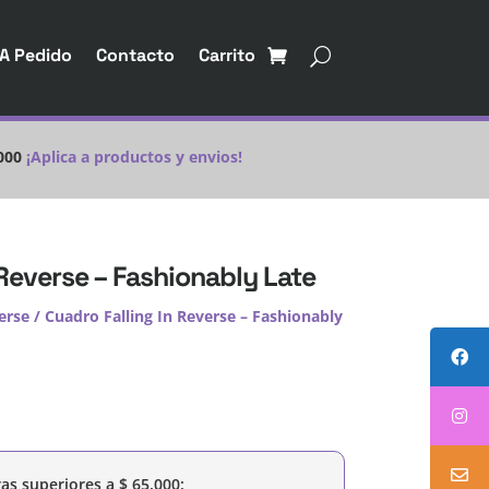
A Pedido
Contacto
Carrito
000
¡Aplica a productos y envios!
 Reverse – Fashionably Late
erse
/ Cuadro Falling In Reverse – Fashionably
as superiores a
$
65.000
: