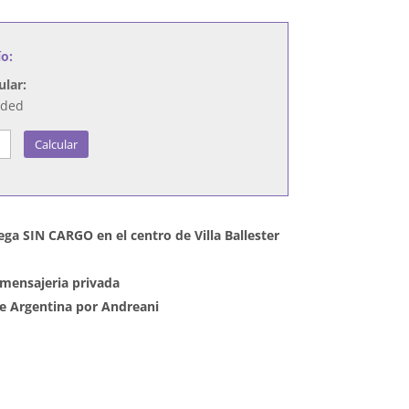
ío:
ular:
nded
Calcular
ega SIN CARGO en el centro de Villa Ballester
mensajeria privada
 de Argentina por Andreani