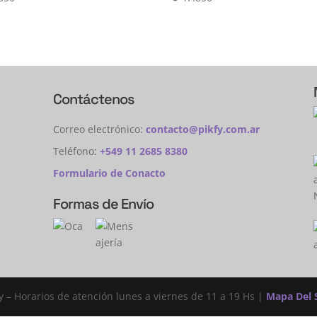
Contáctenos
Correo electrónico:
contacto@pikfy.com.ar
Teléfono:
+549 11 2685 8380
Formulario de Conacto
Formas de Envío
fy – Horarios de atención lunes a viernes de 11 a 19 Hs |
Mapa Del S