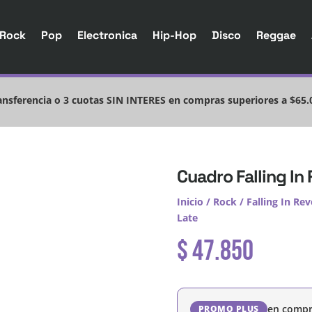
Rock
Pop
Electronica
Hip-Hop
Disco
Reggae
nsferencia o 3 cuotas SIN INTERES en compras superiores a $65.
Cuadro Falling In
Inicio
/
Rock
/
Falling In Rev
Late
$
47.850
en compr
PROMO PLUS