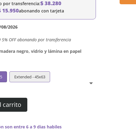
$
38.280
por transferencia:
$
15.950
abonando con tarjeta
/08/2026
0 5% OFF abonando por transferencia
dera negro, vidrio y lámina en papel
45
Extended - 45x63
l carrito
n son entre 6 a 9 dias habiles