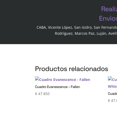
Reali
Envio
CABA, Vicente López, San Isidro, San Fernand
Rodríguez, Marcos Paz, Luján, Avel
Productos relacionados
Cuadro Evanescence – Fallen
$
47.850
Cuadr
$
47.