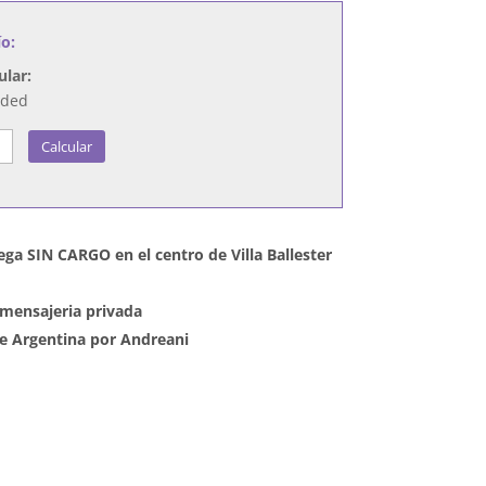
ío:
ular:
nded
Calcular
ega SIN CARGO en el centro de Villa Ballester
mensajeria privada
 de Argentina por Andreani