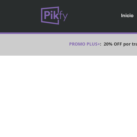
Inicio
PROMO PLUS+
:
20% OFF por tra