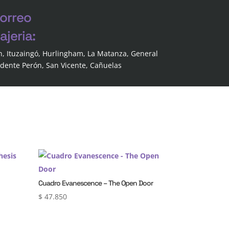
correo
jeria:
n, Ituzaingó, Hurlingham, La Matanza, General
idente Perón, San Vicente, Cañuelas
Cuadro Evanescence – The Open Door
$
47.850