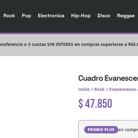
Rock
Pop
Electronica
Hip-Hop
Disco
Reggae
nsferencia o 3 cuotas SIN INTERES en compras superiores a $65.
Cuadro Evanesce
Inicio
/
Rock
/
Evanescence
$
47.850
en compr
PROMO PLUS