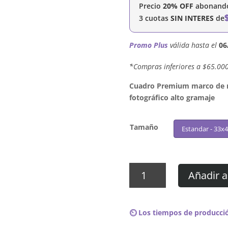
Precio
20% OFF
abonando 
3 cuotas
SIN INTERES
de
Promo Plus
válida hasta el
06
´*Compras inferiores a $65.00
Cuadro Premium marco de ma
fotográfico alto gramaje
Tamaño
Estandar - 33x
Cuadro
Añadir a
Evanescence
-
Evanescence
⏲️ Los tiempos de producció
cantidad