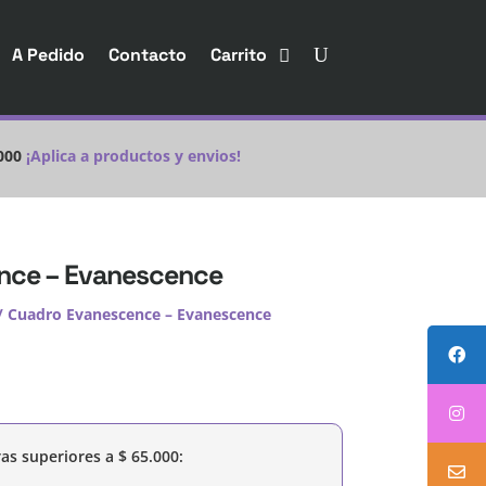
A Pedido
Contacto
Carrito
000
¡Aplica a productos y envios!
nce – Evanescence
/ Cuadro Evanescence – Evanescence
as superiores a
$
65.000
: