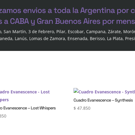
zamos envios a toda la Argentina por 
s a CABA y Gran Buenos Aires por mensa
o, San Martín, 3 de Febrero, Pilar, Escobar, Campana, Zárate, Moró
laneda, Lanús, Lomas de Zamora, Ensenada, Berisso, La Plata, Pres
Cuadro Evanescence – Synthesis
o Evanescence – Lost Whispers
$
47.850
850