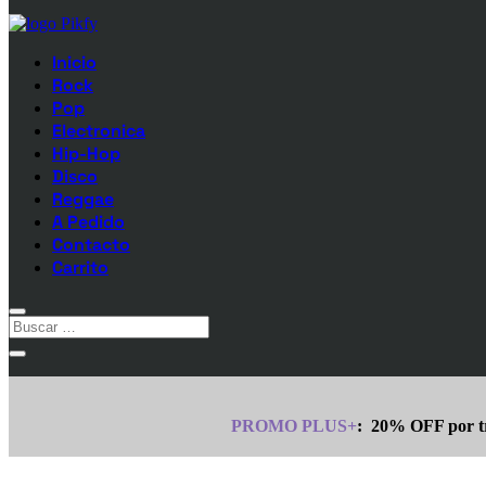
Inicio
Rock
Pop
Electronica
Hip-Hop
Disco
Reggae
A Pedido
Contacto
Carrito
PROMO PLUS+
:
20% OFF por tr