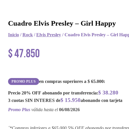
Cuadro Elvis Presley – Girl Happy
Inicio
/
Rock
/
Elvis Presley
/ Cuadro Elvis Presley – Girl Hap
$
47.850
en compras superiores a
$
65.000
:
PROMO PLUS
$
38.280
Precio
20% OFF
abonando por transferencia:
$
15.950
3 cuotas
SIN INTERES
de
abonando con tarjeta
Promo Plus
válida hasta el
06/08/2026
´*Compras inferiores a $65.000 5% OFF abonando por transfere