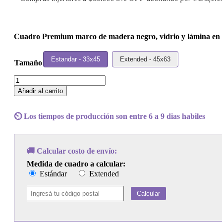
Cuadro Premium marco de madera negro, vidrio y lámina en p
Estandar - 33x45
Extended - 45x63
Tamaño
Cuadro
Elvis
Añadir al carrito
Presley
-
Girl
⏲️ Los tiempos de producción son entre 6 a 9 dias habiles
Happy
cantidad
🚚 Calcular costo de envío:
Medida de cuadro a calcular:
Estándar
Extended
Calcular