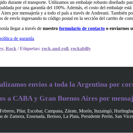
do durante el transporte. Utilizamos un embalaje robusto diseñado para
paldada por una garantía del 100%. Además, el costo del embalaje está i
es por mensajería y a todo el país a través de Andreani. También po
tos de envío ingresando tu código postal en la sección del carrito de com
osla llegar a través de
nuestro
formulario de contacto
o enviarnos 
política de garantía
ey
,
Rock
Etiquetas:
rock-and-roll
,
rockabilly
alizamos envios a toda la Argentina por cor
os a CABA y Gran Buenos Aires por mensaj
Febrero, Pilar, Escobar, Campana, Zárate, Morón, Ituzaingó, Hurlingh
 de Zamora, Ensenada, Berisso, La Plata, Presidente Perón, San Vice