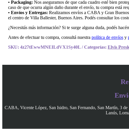
•
Packaging:
Nos aseguramos de que cada cuadro esté bien protegi
caso de que ocurra algún daño durante el envío, tu compra está res
•
Envíos y Entregas:
Realizamos envíos a CABA y Gran Buenos Air
el centro de Villa Ballester, Buenos Aires. Podés consultar los cos
¿Necesitás más información? Si te surge alguna duda, podés hacérn
Antes de efectuar tu compra, consultá nuestra
política de envíos
y
SKU:
4z27tEwwMNEILdVX1Sy40L
Categorías:
Elvis Presl
Re
Envi
CABA, Vicente López, San Isidro, San Fernando, San Martín, 3 de 
Lanús, Lomas