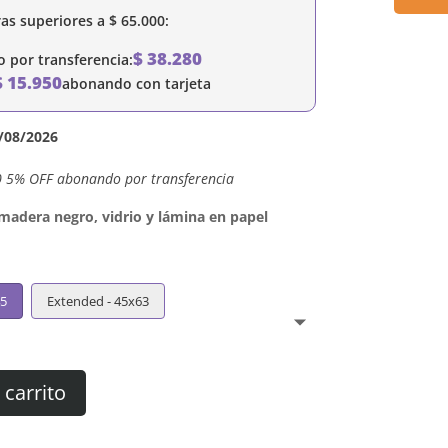
as superiores a
$
65.000
:
$
38.280
por transferencia:
$
15.950
abonando con tarjeta
/08/2026
0 5% OFF abonando por transferencia
dera negro, vidrio y lámina en papel
45
Extended - 45x63
 carrito