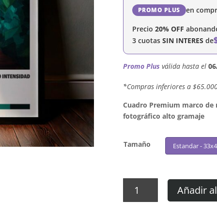
en compr
PROMO PLUS
Precio
20% OFF
abonando 
3 cuotas
SIN INTERES
de
Promo Plus
válida hasta el
06
´*Compras inferiores a $65.00
Cuadro Premium marco de ma
fotográfico alto gramaje
Tamaño
Estandar - 33x
Cuadro
Añadir al
El
Plan
De