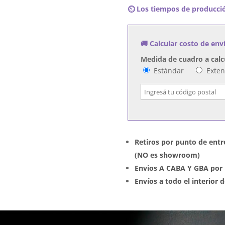
⏲️ Los tiempos de producció
La
Mariposa
–
🚚 Calcular costo de env
Devorando
Intensidad
Medida de cuadro a calc
cantidad
Estándar
Exte
Retiros por punto de entr
(NO es showroom)
Envios A CABA Y GBA por 
Envíos a todo el interior