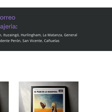
correo
jeria:
n, Ituzaingó, Hurlingham, La Matanza, General
idente Perón, San Vicente, Cañuelas