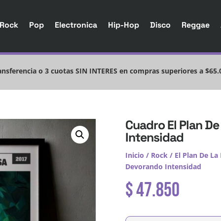
Rock
Pop
Electronica
Hip-Hop
Disco
Reggae
nsferencia o 3 cuotas SIN INTERES en compras superiores a $65.
Cuadro El Plan D
Intensidad
Inicio
/
Rock
/
El Plan De La
Devorando Intensidad
$
47.850