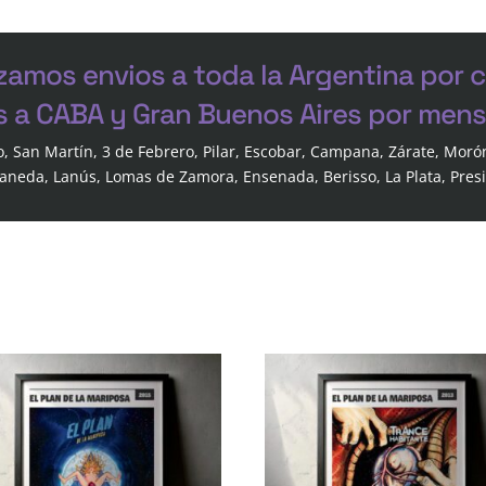
zamos envios a toda la Argentina por 
s a CABA y Gran Buenos Aires por mensa
o, San Martín, 3 de Febrero, Pilar, Escobar, Campana, Zárate, Moró
laneda, Lanús, Lomas de Zamora, Ensenada, Berisso, La Plata, Pres