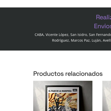
Reali
Envio
CABA, Vicente López, San Isidro, San Fernand
Rodríguez, Marcos Paz, Luján, Avel
Productos relacionados