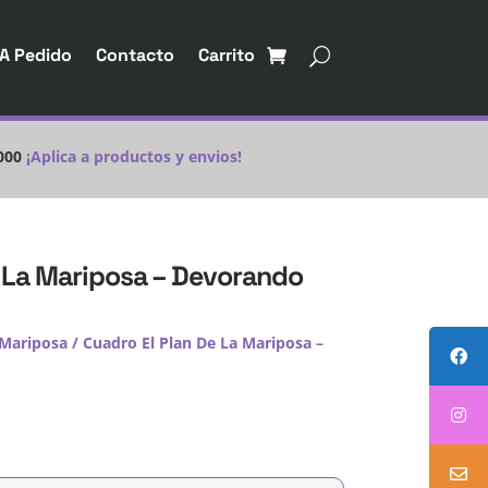
A Pedido
Contacto
Carrito
000
¡Aplica a productos y envios!
e La Mariposa – Devorando
 Mariposa
/ Cuadro El Plan De La Mariposa –