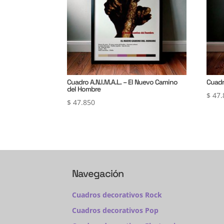
Cuadro A.N.I.M.A.L. – El Nuevo Camino
Cuadr
del Hombre
$
47.
$
47.850
Navegación
Cuadros decorativos Rock
Cuadros decorativos Pop