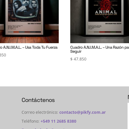
o A.N.I.M.A.L. – Usa Toda Tu Fuerza
Cuadro A.N.I.M.A.L. – Una Razón pa
Seguir
850
$
47.850
Contáctenos
Correo electrónico:
contacto@pikfy.com.ar
Teléfono:
+549 11 2685 8380