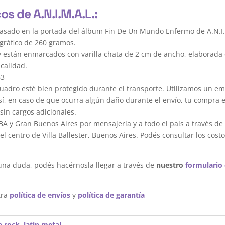
os de A.N.I.M.A.L.:
asado en la portada del álbum Fin De Un Mundo Enfermo de A.N.I.
gráfico de 260 gramos.
y están enmarcados con varilla chata de 2 cm de ancho, elaborada 
calidad.
63
dro esté bien protegido durante el transporte. Utilizamos un em
sí, en caso de que ocurra algún daño durante el envío, tu compra 
sin cargos adicionales.
A y Gran Buenos Aires por mensajería y a todo el país a través de
 centro de Villa Ballester, Buenos Aires. Podés consultar los costo
una duda, podés hacérnosla llegar a través de
nuestro
formulario
tra
política de envíos
y
política de garantía
e rock
,
latin metal