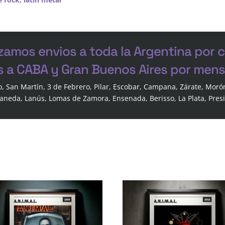
zamos envios a toda la Argentina por 
s a CABA y Gran Buenos Aires por mensa
o, San Martín, 3 de Febrero, Pilar, Escobar, Campana, Zárate, Moró
laneda, Lanús, Lomas de Zamora, Ensenada, Berisso, La Plata, Pres