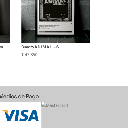
ra
Cuadro A.N.I.M.A.L. – 6
$
47.850
Medios de Pago