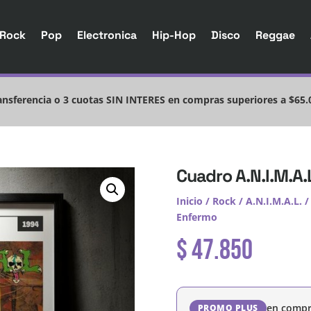
Rock
Pop
Electronica
Hip-Hop
Disco
Reggae
nsferencia o 3 cuotas SIN INTERES en compras superiores a $65.
Cuadro A.N.I.M.A.
Inicio
/
Rock
/
A.N.I.M.A.L.
/
Enfermo
$
47.850
en compr
PROMO PLUS