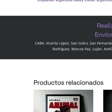
Reali
Envio
CABA, Vicente López, San Isidro, San Fernand
Rodríguez, Marcos Paz, Luján, Avel
Productos relacionados