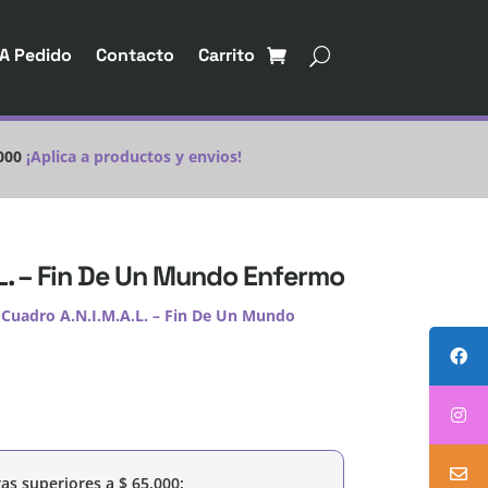
A Pedido
Contacto
Carrito
000
¡Aplica a productos y envios!
L. – Fin De Un Mundo Enfermo
 Cuadro A.N.I.M.A.L. – Fin De Un Mundo
as superiores a
$
65.000
: