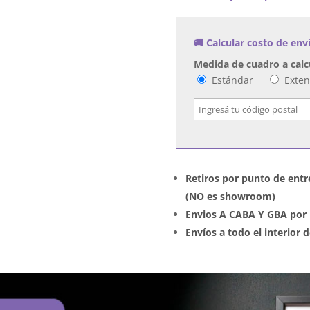
Un
Mundo
🚚 Calcular costo de env
Enfermo
cantidad
Medida de cuadro a calc
Estándar
Exte
Retiros por punto de entr
(NO es showroom)
Envios A CABA Y GBA por 
Envíos a todo el interior