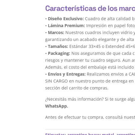
Características de los marc
•
Diseño Exclusivo:
Cuadro de alta calidad b
•
Lámina Premium:
Impresión en papel foto
•
Marcos:
Nuestros cuadros incluyen vidrio 
garantizando un acabado elegante y de alta 
•
Tamaños:
Estándar 33×45 o Extended 45×
•
Packaging:
Nos aseguramos de que cada cua
riesgos y mantener tu cuadro seguro. Aun a
Además, el costo del embalaje está incluido 
•
Envíos y Entregas:
Realizamos envíos a CAB
SIN CARGO en nuestro punto de entrega en el
sección del carrito de compras.
¿Necesitás más información? Si te surge alg
WhatsApp.
Antes de efectuar tu compra, consultá nues
Etiquetas:
argentine heavy metal
,
argentin