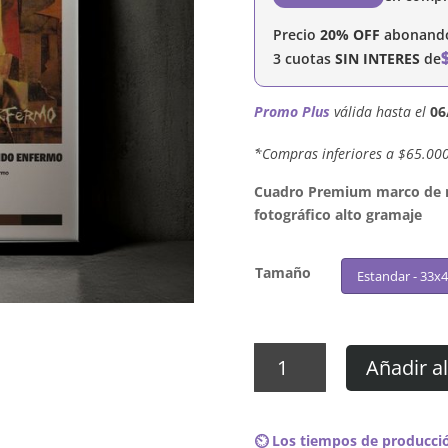
Precio
20% OFF
abonando 
3 cuotas
SIN INTERES
de
Promo Plus
válida hasta el
06
´*Compras inferiores a $65.00
Cuadro Premium marco de ma
fotográfico alto gramaje
Tamaño
Estandar - 33x
Cuadro
Añadir al
A.N.I.M.A.L.
-
Fin
⏲️ Los tiempos de producció
De