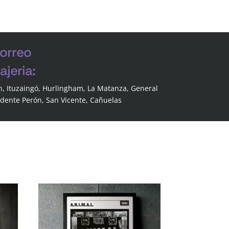
correo
jeria:
n, Ituzaingó, Hurlingham, La Matanza, General
idente Perón, San Vicente, Cañuelas