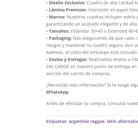
•
Diseño Exclusivo:
Cuadro de alta calidad b
•
Lámina Premium:
Impresión en papel foto
•
Marcos:
Nuestros cuadros incluyen vidrio 
garantizando un acabado elegante y de alta 
•
Tamaños:
Estándar 33×45 o Extended 45×
•
Packaging:
Nos aseguramos de que cada cua
riesgos y mantener tu cuadro seguro. Aun a
Además, el costo del embalaje está incluido 
•
Envíos y Entregas:
Realizamos envíos a CAB
SIN CARGO en nuestro punto de entrega en el
sección del carrito de compras.
¿Necesitás más información? Si te surge alg
WhatsApp.
Antes de efectuar tu compra, consultá nues
Etiquetas:
argentine reggae
,
latin alternati