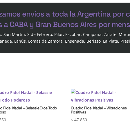
zamos envios a toda la Argentina por 
s a CABA y Gran Buenos Aires por mensa
o, San Martín, 3 de Febrero, Pilar, Escobar, Campana, Zárate, Moró
laneda, Lanús, Lomas de Zamora, Ensenada, Berisso, La Plata, Pres
o Fidel Nadal – Selassie Dios Todo
Cuadro Fidel Nadal – Vibraciones
roso
Positivas
850
$
47.850