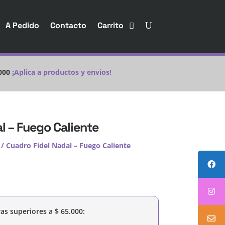
A Pedido
Contacto
Carrito
000
¡Aplica a productos y envios!
l – Fuego Caliente
/ Cuadro Fidel Nadal – Fuego Caliente
as superiores a
$
65.000
: