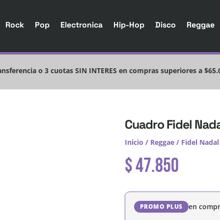
Rock
Pop
Electronica
Hip-Hop
Disco
Reggae
nsferencia o 3 cuotas SIN INTERES en compras superiores a $65.
Cuadro Fidel Nada
Inicio
/
Reggae
/
Fidel Nadal
$
47.850
en compr
PROMO PLUS