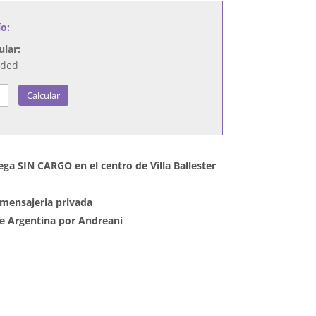
ío:
ular:
nded
Calcular
ega SIN CARGO en el centro de Villa Ballester
mensajeria privada
 de Argentina por Andreani