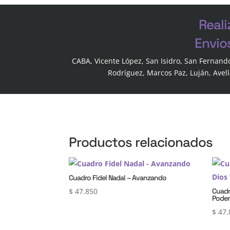
Reali
Envio
CABA, Vicente López, San Isidro, San Fernand
Rodríguez, Marcos Paz, Luján, Avel
Productos relacionados
Cuadro Fidel Nadal – Avanzando
$
47.850
Cuadr
Pode
$
47.