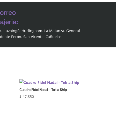
correo
jeria:
n, Ituzaingó, Hurlingham, La Matanza, General
idente Perón, San Vicente, Cañuelas
Cuadro Fidel Nadal – Tek a Ship
$
47.850