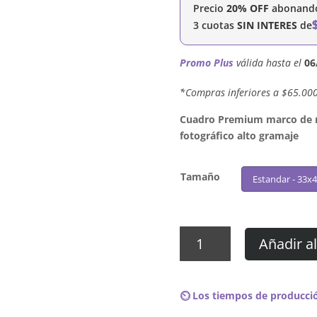
Precio
20% OFF
abonando 
3 cuotas
SIN INTERES
de
Promo Plus
válida hasta el
06
´*Compras inferiores a $65.00
Cuadro Premium marco de ma
fotográfico alto gramaje
Tamaño
Estandar - 33x
Cuadro
Añadir al
Fidel
Nadal
-
⏲️ Los tiempos de producció
Fuego
Caliente