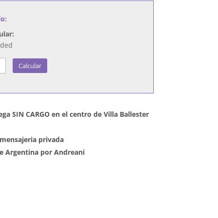
ío:
ular:
nded
Calcular
ega SIN CARGO en el centro de Villa Ballester
mensajeria privada
 de Argentina por Andreani