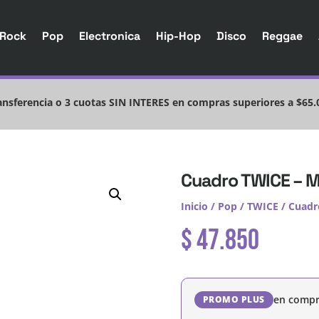
Rock
Pop
Electronica
Hip-Hop
Disco
Reggae
nsferencia o 3 cuotas SIN INTERES en compras superiores a $65.
Cuadro TWICE – M
Inicio
/
Pop
/
TWICE
/ Cuadr
$
47.850
en compr
PROMO PLUS