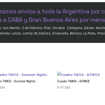
zamos envios a toda la Argentina por 
s a CABA y Gran Buenos Aires por mensa
o, San Martín, 3 de Febrero, Pilar, Escobar, Campana, Zárate, Moró
laneda, Lanús, Lomas de Zamora, Ensenada, Berisso, La Plata, Pres
o TWICE – Summer Nights
Cuadro TWICE – &TWICE
850
$
47.850