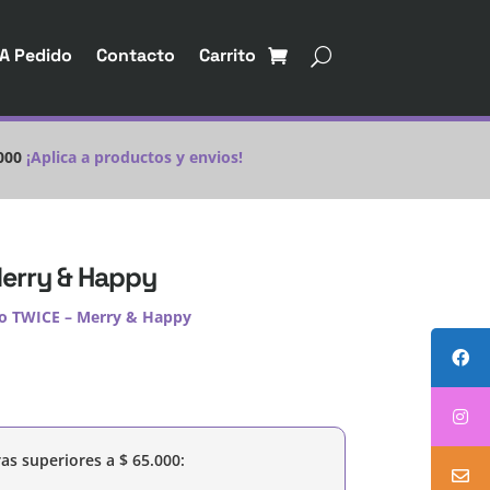
A Pedido
Contacto
Carrito
000
¡Aplica a productos y envios!
erry & Happy
o TWICE – Merry & Happy
as superiores a
$
65.000
: