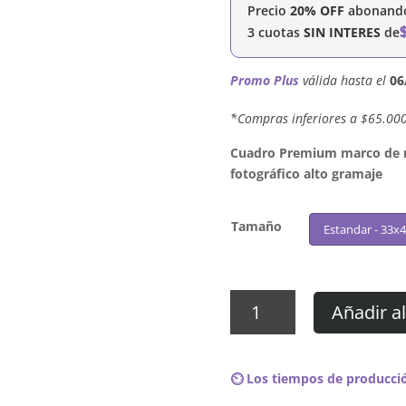
Precio
20% OFF
abonando 
3 cuotas
SIN INTERES
de
Promo Plus
válida hasta el
06
´*Compras inferiores a $65.00
Cuadro Premium marco de ma
fotográfico alto gramaje
Tamaño
Estandar - 33x
Cuadro
Añadir al
TWICE
-
Merry
⏲️ Los tiempos de producció
&
Happy