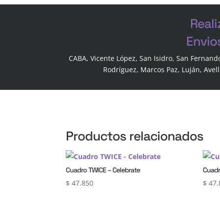
Reali
Envio
CABA, Vicente López, San Isidro, San Fernand
Rodríguez, Marcos Paz, Luján, Avel
Productos relacionados
Cuadro TWICE – Celebrate
Cuadr
$
47.850
$
47.