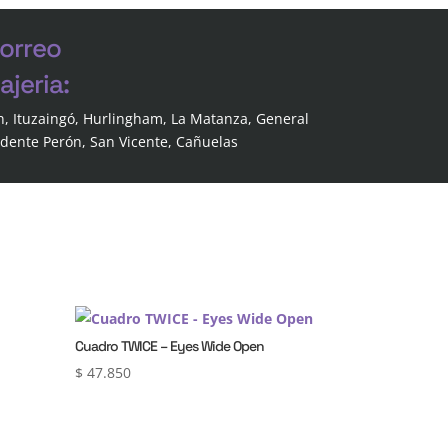
correo
jeria:
n, Ituzaingó, Hurlingham, La Matanza, General
idente Perón, San Vicente, Cañuelas
Cuadro TWICE – Eyes Wide Open
$
47.850