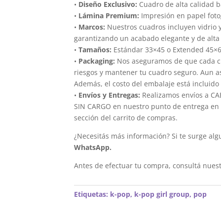
•
Diseño Exclusivo:
Cuadro de alta calidad 
•
Lámina Premium:
Impresión en papel foto
•
Marcos:
Nuestros cuadros incluyen vidrio 
garantizando un acabado elegante y de alta 
•
Tamaños:
Estándar 33×45 o Extended 45×
•
Packaging:
Nos aseguramos de que cada cua
riesgos y mantener tu cuadro seguro. Aun a
Además, el costo del embalaje está incluido 
•
Envíos y Entregas:
Realizamos envíos a CAB
SIN CARGO en nuestro punto de entrega en el
sección del carrito de compras.
¿Necesitás más información? Si te surge alg
WhatsApp.
Antes de efectuar tu compra, consultá nues
Etiquetas:
k-pop
,
k-pop girl group
,
pop