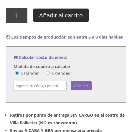
Cuadro
Añadir al carrito
The
Supremes
-
⏲️ Los tiempos de producción son entre 6 a 9 dias habiles
We
Remember
Sam
🚚 Calcular costo de envío:
Cooke
cantidad
Medida de cuadro a calcular:
Estándar
Extended
Calcular
Retiros por punto de entrega SIN CARGO en el centro de
Villa Ballester (NO es showroom)
Envios A CABA Y GBA por mensajeria privada