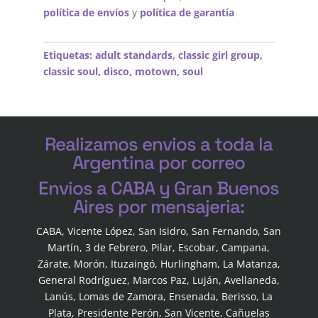
política de envíos
y
política de garantía
Etiquetas:
adult standards
,
classic girl group
,
classic soul
,
disco
,
motown
,
soul
Realizamos envios a toda la
Argentina por correo
Envios a CABA y Gran Buenos
Aires por mensajeria:
CABA, Vicente López, San Isidro, San Fernando, San
Martín, 3 de Febrero, Pilar, Escobar, Campana,
Zárate, Morón, Ituzaingó, Hurlingham, La Matanza,
General Rodríguez, Marcos Paz, Luján, Avellaneda,
Lanús, Lomas de Zamora, Ensenada, Berisso, La
Plata, Presidente Perón, San Vicente, Cañuelas