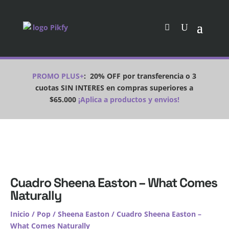
PROMO PLUS+
:
20% OFF por transferencia o 3
cuotas SIN INTERES en compras superiores a
$65.000
¡Aplica a productos y envios!
Cuadro Sheena Easton – What Comes
Naturally
Inicio
/
Pop
/
Sheena Easton
/ Cuadro Sheena Easton –
What Comes Naturally