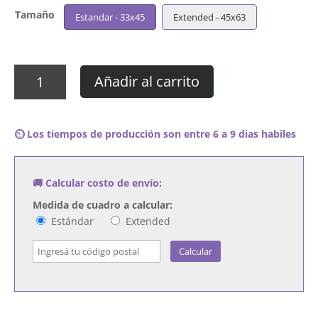
Tamaño
Estandar - 33x45
Extended - 45x63
Cuadro
Añadir al carrito
Sheena
Easton
-
⏲️ Los tiempos de producción son entre 6 a 9 dias habiles
What
Comes
Naturally
🚚 Calcular costo de envío:
cantidad
Medida de cuadro a calcular:
Estándar
Extended
Calcular