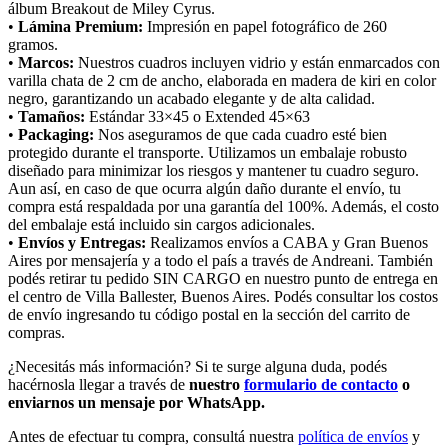
álbum Breakout de Miley Cyrus.
•
Lámina Premium:
Impresión en papel fotográfico de 260
gramos.
•
Marcos:
Nuestros cuadros incluyen vidrio y están enmarcados con
varilla chata de 2 cm de ancho, elaborada en madera de kiri en color
negro, garantizando un acabado elegante y de alta calidad.
•
Tamaños:
Estándar 33×45 o Extended 45×63
•
Packaging:
Nos aseguramos de que cada cuadro esté bien
protegido durante el transporte. Utilizamos un embalaje robusto
diseñado para minimizar los riesgos y mantener tu cuadro seguro.
Aun así, en caso de que ocurra algún daño durante el envío, tu
compra está respaldada por una garantía del 100%. Además, el costo
del embalaje está incluido sin cargos adicionales.
•
Envíos y Entregas:
Realizamos envíos a CABA y Gran Buenos
Aires por mensajería y a todo el país a través de Andreani. También
podés retirar tu pedido SIN CARGO en nuestro punto de entrega en
el centro de Villa Ballester, Buenos Aires. Podés consultar los costos
de envío ingresando tu código postal en la sección del carrito de
compras.
¿Necesitás más información? Si te surge alguna duda, podés
hacérnosla llegar a través de
nuestro
formulario de contacto
o
enviarnos un mensaje por WhatsApp.
Antes de efectuar tu compra, consultá nuestra
política de envíos
y