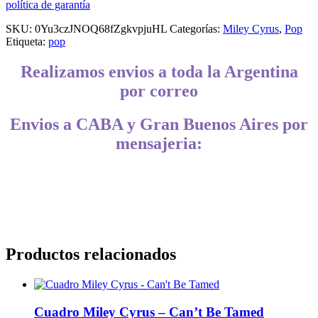
política de garantía
SKU:
0Yu3czJNOQ68fZgkvpjuHL
Categorías:
Miley Cyrus
,
Pop
Etiqueta:
pop
Realizamos envios a toda la Argentina
por correo
Envios a CABA y Gran Buenos Aires por
mensajeria:
CABA, Vicente López, San Isidro, San Fernando, San Martín, 3 de
Febrero, Pilar, Escobar, Campana, Zárate, Morón, Ituzaingó,
Hurlingham, La Matanza, General Rodríguez, Marcos Paz, Luján,
Avellaneda, Lanús, Lomas de Zamora, Ensenada, Berisso, La Plata,
Presidente Perón, San Vicente, Cañuelas
Productos relacionados
Cuadro Miley Cyrus – Can’t Be Tamed