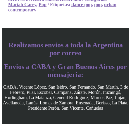
Mariah Carey
,
Pop
Etiquetas:
dance pop
,
pop
,
urban
contemporary
Realizamos envios a toda la Argentina
por correo
Envios a CABA y Gran Buenos Aires por
mensajeria:
CABA, Vicente López, San Isidro, San Fernando, San Martín, 3 de
Febrero, Pilar, Escobar, Campana, Zárate, Morón, Ituzaingó,
Hurlingham, La Matanza, General Rodríguez, Marcos Paz, Luján,
Avellaneda, Lanús, Lomas de Zamora, Ensenada, Berisso, La Plata,
Presidente Perón, San Vicente, Cañuelas