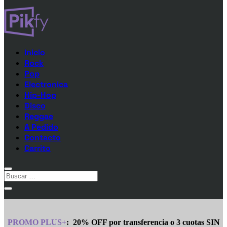
Inicio
Rock
Pop
Electronica
Hip-Hop
Disco
Reggae
A Pedido
Contacto
Carrito
PROMO PLUS+
:
20% OFF por transferencia o 3 cuotas SIN