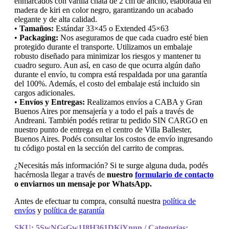
enmarcados con varilla chata de 2 cm de ancho, elaborada en
madera de kiri en color negro, garantizando un acabado
elegante y de alta calidad.
•
Tamaños:
Estándar 33×45 o Extended 45×63
•
Packaging:
Nos aseguramos de que cada cuadro esté bien
protegido durante el transporte. Utilizamos un embalaje
robusto diseñado para minimizar los riesgos y mantener tu
cuadro seguro. Aun así, en caso de que ocurra algún daño
durante el envío, tu compra está respaldada por una garantía
del 100%. Además, el costo del embalaje está incluido sin
cargos adicionales.
•
Envíos y Entregas:
Realizamos envíos a CABA y Gran
Buenos Aires por mensajería y a todo el país a través de
Andreani. También podés retirar tu pedido SIN CARGO en
nuestro punto de entrega en el centro de Villa Ballester,
Buenos Aires. Podés consultar los costos de envío ingresando
tu código postal en la sección del carrito de compras.
¿Necesitás más información? Si te surge alguna duda, podés
hacérnosla llegar a través de
nuestro
formulario de contacto
o enviarnos un mensaje por WhatsApp.
Antes de efectuar tu compra, consultá nuestra
política de
envíos
y
política de garantía
SKU:
5SwNGsGw1I8H361DKiYnnn
Categorías: