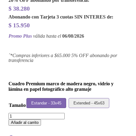
20% OFF
abonando por transferencia:
$
38.280
Abonando con Tarjeta 3 cuotas
SIN INTERES
de:
$
15.950
Promo Plus
válida hasta el
06/08/2026
´*Compras inferiores a $65.000 5% OFF abonando por
transferencia
Cuadro Premium marco de madera negro, vidrio y
lámina en papel fotográfico alto gramaje
Estandar - 33x45
Extended - 45x63
Tamaño
Cuadro
Mariah
Añadir al carrito
Carey
-