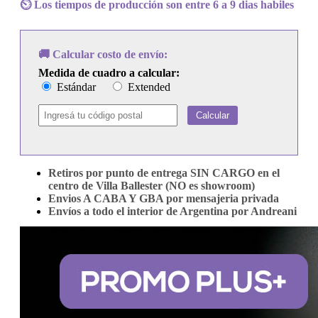
Mariah
⏲️ Los tiempos de producción son entre 6 a 9 dias habiles
Carey
cantidad
🚚 Calcular costo de envío:
Medida de cuadro a calcular:
Estándar
Extended
Calcular
Retiros por punto de entrega SIN CARGO en el
centro de Villa Ballester (NO es showroom)
Envios A CABA Y GBA por mensajeria privada
Envíos a todo el interior de Argentina por Andreani