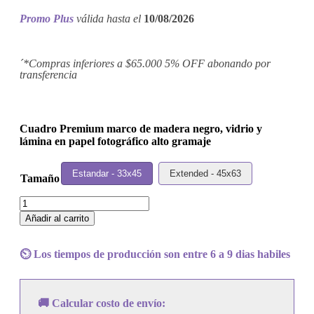
Promo Plus
válida hasta el
10/08/2026
´*Compras inferiores a $65.000 5% OFF abonando por
transferencia
Cuadro Premium marco de madera negro, vidrio y
lámina en papel fotográfico alto gramaje
Estandar - 33x45
Extended - 45x63
Tamaño
Cuadro
Fergie
Añadir al carrito
-
Double
Dutchess
⏲️ Los tiempos de producción son entre 6 a 9 dias habiles
cantidad
🚚 Calcular costo de envío: