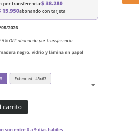
$
38.280
por transferencia:
$
15.950
abonando con tarjeta
/08/2026
0 5% OFF abonando por transferencia
dera negro, vidrio y lámina en papel
45
Extended - 45x63
l carrito
n son entre 6 a 9 dias habiles