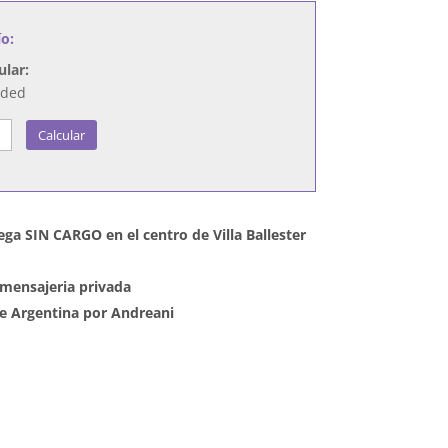
ío:
ular:
nded
Calcular
ega SIN CARGO en el centro de Villa Ballester
mensajeria privada
 de Argentina por Andreani