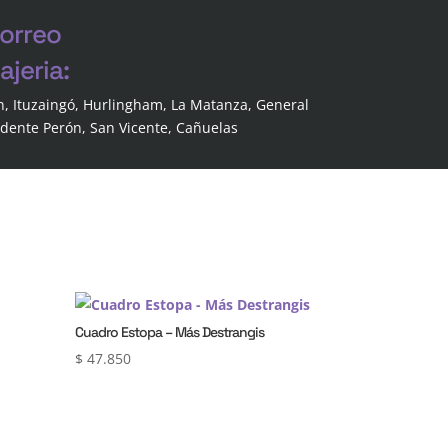
correo
jeria:
n, Ituzaingó, Hurlingham, La Matanza, General
idente Perón, San Vicente, Cañuelas
Cuadro Estopa – Más Destrangis
$
47.850