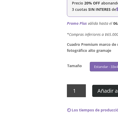
Precio
20% OFF
abonando 
3 cuotas
SIN INTERES
de
Promo Plus
válida hasta el
06
´*Compras inferiores a $65.00
Cuadro Premium marco de ma
fotográfico alto gramaje
Tamaño
Estandar - 33x
Cuadro
Añadir a
Estopa
-
Rumba
⏲️ Los tiempos de producció
a
lo