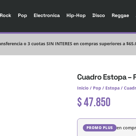
Rock
Pop
Electronica
Hip-Hop
Disco
Reggae
nsferencia o 3 cuotas SIN INTERES en compras superiores a $65.
Cuadro Estopa – 
Inicio
/
Pop
/
Estopa
/ Cuadr
$
47.850
en compr
PROMO PLUS