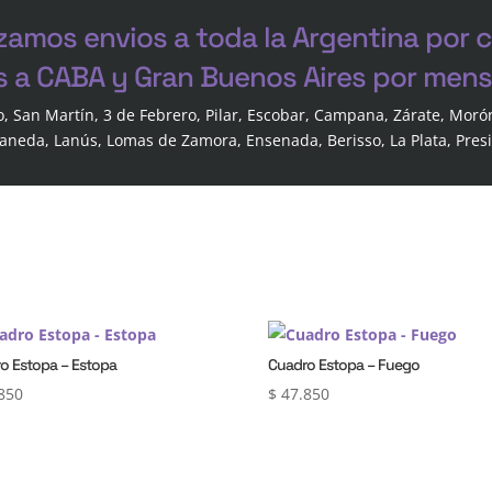
zamos envios a toda la Argentina por 
s a CABA y Gran Buenos Aires por mensa
o, San Martín, 3 de Febrero, Pilar, Escobar, Campana, Zárate, Moró
laneda, Lanús, Lomas de Zamora, Ensenada, Berisso, La Plata, Pres
o Estopa – Estopa
Cuadro Estopa – Fuego
850
$
47.850