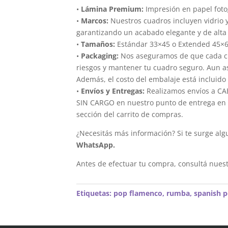
•
Lámina Premium:
Impresión en papel foto
•
Marcos:
Nuestros cuadros incluyen vidrio 
garantizando un acabado elegante y de alta 
•
Tamaños:
Estándar 33×45 o Extended 45×
•
Packaging:
Nos aseguramos de que cada cua
riesgos y mantener tu cuadro seguro. Aun a
Además, el costo del embalaje está incluido 
•
Envíos y Entregas:
Realizamos envíos a CAB
SIN CARGO en nuestro punto de entrega en el
sección del carrito de compras.
¿Necesitás más información? Si te surge alg
WhatsApp.
Antes de efectuar tu compra, consultá nues
Etiquetas:
pop flamenco
,
rumba
,
spanish 