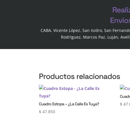
Reali
Envio
CABA, Vicente López, San Isidro, San Fernand
Rodríguez, Marcos Paz, Luján, Avel
Productos relacionados
Cuadr
Cuadro Estopa – ¿La Calle Es Tuya?
$
47.
$
47.850