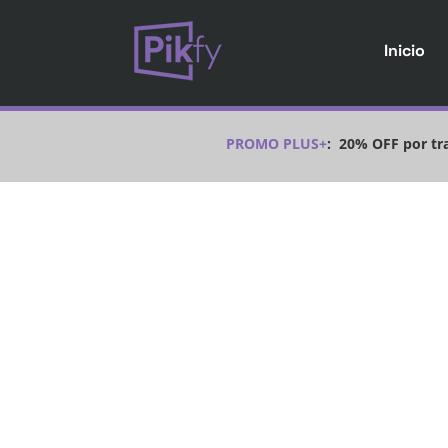
Inicio
PROMO PLUS+
:
20% OFF por tra