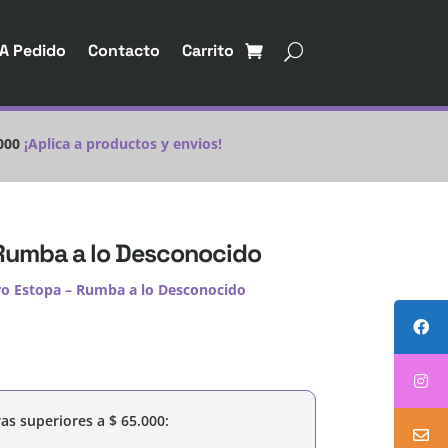
A Pedido
Contacto
Carrito
000
¡Aplica a productos y envios!
Rumba a lo Desconocido
o Estopa – Rumba a lo Desconocido
as superiores a
$
65.000
: