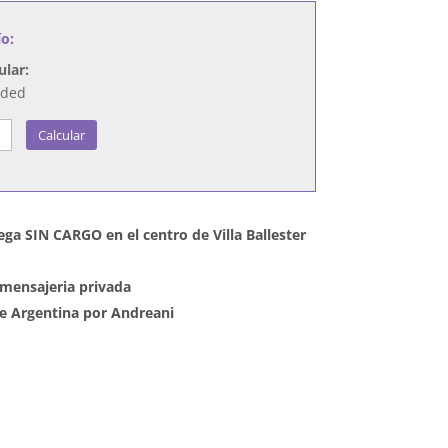
ío:
ular:
nded
Calcular
ega SIN CARGO en el centro de Villa Ballester
mensajeria privada
 de Argentina por Andreani