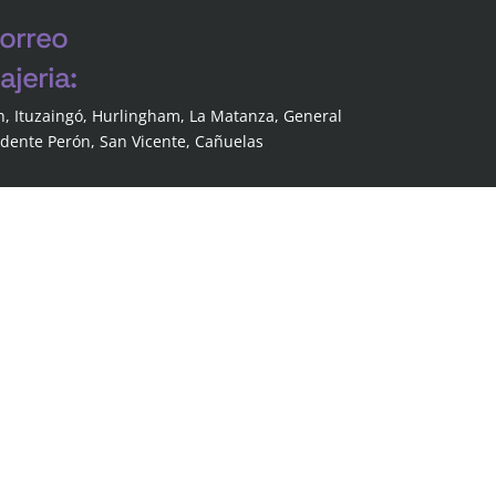
correo
jeria:
n, Ituzaingó, Hurlingham, La Matanza, General
idente Perón, San Vicente, Cañuelas