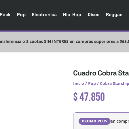
Rock
Pop
Electronica
Hip-Hop
Disco
Reggae
nsferencia o 3 cuotas SIN INTERES en compras superiores a $65.
Cuadro Cobra Star
Inicio
/
Pop
/
Cobra Starshi
$
47.850
en compr
PROMO PLUS