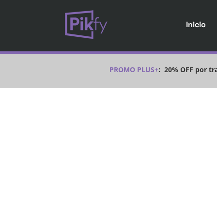
Inicio
PROMO PLUS+
:
20% OFF por tra