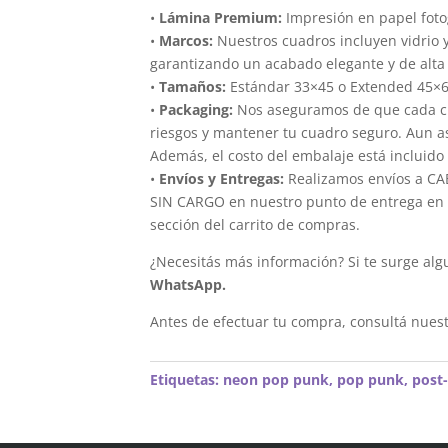
•
Lámina Premium:
Impresión en papel foto
•
Marcos:
Nuestros cuadros incluyen vidrio 
garantizando un acabado elegante y de alta 
•
Tamaños:
Estándar 33×45 o Extended 45×
•
Packaging:
Nos aseguramos de que cada cua
riesgos y mantener tu cuadro seguro. Aun a
Además, el costo del embalaje está incluido 
•
Envíos y Entregas:
Realizamos envíos a CAB
SIN CARGO en nuestro punto de entrega en el
sección del carrito de compras.
¿Necesitás más información? Si te surge alg
WhatsApp.
Antes de efectuar tu compra, consultá nues
Etiquetas:
neon pop punk
,
pop punk
,
post