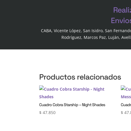
Reali
Envio
CABA, Vicente López, San Isidro, San Fernand
Rodríguez, Marcos Paz, Luján, Avel
Productos relacionados
Cuadro Cobra Starship – Night Shades
Cuadr
$
47.850
$
47.