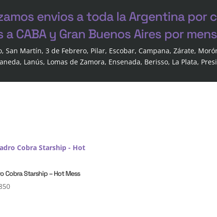
zamos envios a toda la Argentina por 
s a CABA y Gran Buenos Aires por mensa
o, San Martín, 3 de Febrero, Pilar, Escobar, Campana, Zárate, Moró
laneda, Lanús, Lomas de Zamora, Ensenada, Berisso, La Plata, Pres
o Cobra Starship – Hot Mess
850