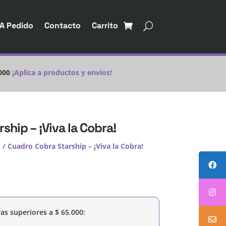
A Pedido
Contacto
Carrito
000
¡Aplica a productos y envios!
ship – ¡Viva la Cobra!
p
/ Cuadro Cobra Starship – ¡Viva la Cobra!
as superiores a
$
65.000
: