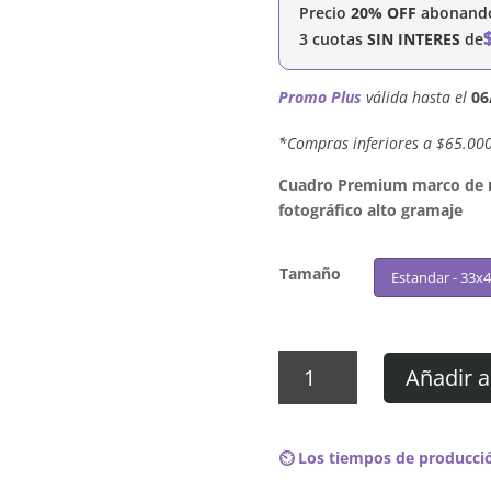
Precio
20% OFF
abonando 
3 cuotas
SIN INTERES
de
Promo Plus
válida hasta el
06
´*Compras inferiores a $65.00
Cuadro Premium marco de ma
fotográfico alto gramaje
Tamaño
Estandar - 33x
Cuadro
Añadir a
Cobra
Starship
-
⏲️ Los tiempos de producció
¡Viva
la