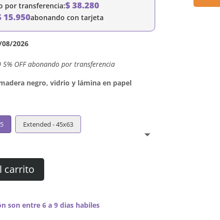
$
38.280
por transferencia:
$
15.950
abonando con tarjeta
/08/2026
0 5% OFF abonando por transferencia
dera negro, vidrio y lámina en papel
45
Extended - 45x63
l carrito
n son entre 6 a 9 dias habiles